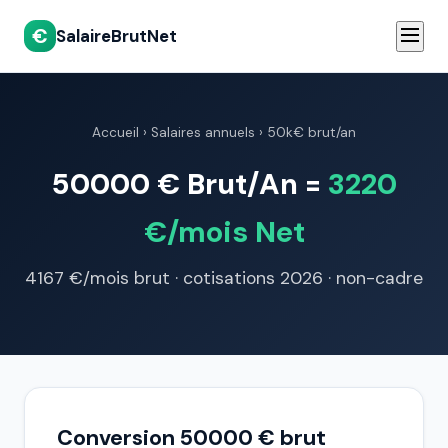
€
SalaireBrutNet
Accueil
›
Salaires annuels
› 50k€ brut/an
50000 € Brut/An =
3220
€/mois Net
4167 €/mois brut · cotisations 2026 · non-cadre
Conversion 50000 € brut