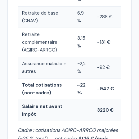
Retraite de base
6,9
−288 €
(CNAV)
%
Retraite
3,15
complémentaire
−131 €
%
(AGIRC-ARRCO)
Assurance maladie +
~2,2
−92 €
autres
%
Total cotisations
~22
−947 €
(non-cadre)
%
Salaire net avant
3220 €
impôt
Cadre : cotisations AGIRC-ARRCO majorées
(~25 % total) → net cadre
3125 €/mois
.