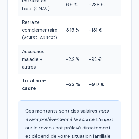
Retraite de
6,9 %
−288 €
base (CNAV)
Retraite
complémentaire
3,15 %
−131 €
(AGIRC-ARRCO)
Assurance
maladie +
~2,2 %
−92 €
autres
Total non-
~22 %
−917 €
cadre
Ces montants sont des salaires
nets
avant prélèvement à la source
. L’impôt
sur le revenu est prélevé directement
et dépend de votre situation familiale