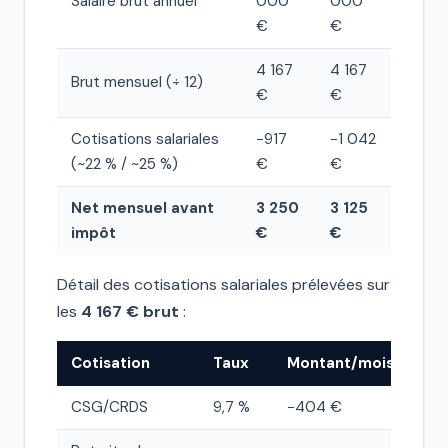
Salaire brut annuel
000
000
€
€
4 167
4 167
Brut mensuel (÷ 12)
€
€
Cotisations salariales
−917
−1 042
(~22 % / ~25 %)
€
€
Net mensuel avant
3 250
3 125
impôt
€
€
Détail des cotisations salariales prélevées sur
les
4 167 € brut
:
Cotisation
Taux
Montant/mois
CSG/CRDS
9,7 %
−404 €