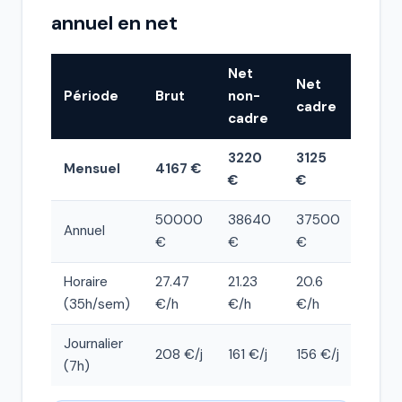
annuel en net
Net
Net
Période
Brut
non-
cadre
cadre
3220
3125
Mensuel
4167 €
€
€
50000
38640
37500
Annuel
€
€
€
Horaire
27.47
21.23
20.6
(35h/sem)
€/h
€/h
€/h
Journalier
208 €/j
161 €/j
156 €/j
(7h)