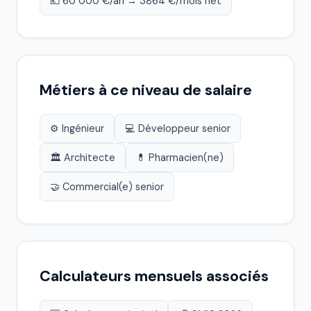
💶 60 000 €/an → 3864 €/mois net
Métiers à ce niveau de salaire
⚙️ Ingénieur
💻 Développeur senior
🏛️ Architecte
💊 Pharmacien(ne)
🤝 Commercial(e) senior
Calculateurs mensuels associés