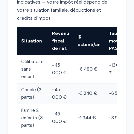
indicatives — votre impôt réel dépend de
votre situation familiale, déductions et
crédits d'impôt.
Revenu
Taux
IR
Situation
fiscal
moyen
estimé/an
de réf.
PAS
Célibataire
~45
~13.0
sans
~6 480 €
000 €
%
enfant
Couple (2
~45
~3 240 €
~6.5 %
parts)
000 €
Famille 2
~45
enfants (3
~1 944 €
~3.9 %
000 €
parts)