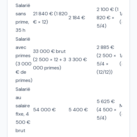
Salarié
2 100 € (1
sans
21 840 € (1 820
1/10èm
2 184 €
820 € ×
prime,
€ × 12)
(+ 84 €
5/4)
35 h
Salarié
avec
2 885 €
33 000 € brut
primes
(2 500 ×
1/10èm
(2 500 × 12 + 3
3 300 €
(3 000
5/4 ×
(+ 415 
000 primes)
€ de
(12/12))
primes)
Salarié
au
5 625 €
salaire
Maintie
54 000 €
5 400 €
(4 500 ×
fixe, 4
(+ 225 
5/4)
500 €
brut