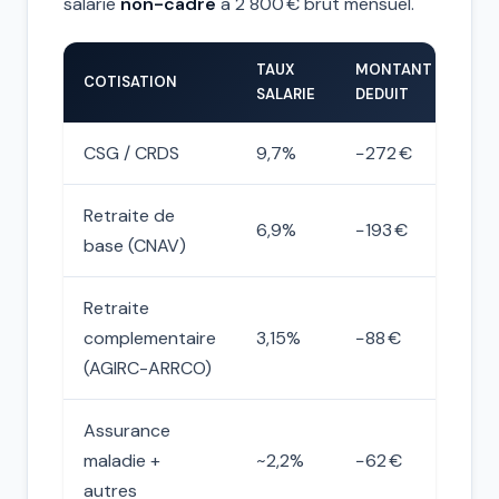
salarie
non-cadre
a 2 800 € brut mensuel.
TAUX
MONTANT
COTISATION
SALARIE
DEDUIT
CSG / CRDS
9,7%
−272 €
Retraite de
6,9%
−193 €
base (CNAV)
Retraite
complementaire
3,15%
−88 €
(AGIRC-ARRCO)
Assurance
maladie +
~2,2%
−62 €
autres