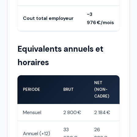
~3
Cout total employeur
976 €/mois
Equivalents annuels et
horaires
NET
PERIODE
BRUT
(NON-
CADRE)
Mensuel
2 800 €
2 184 €
33
26
Annuel (×12)