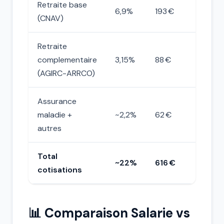
Retraite base
6,9%
193 €
(CNAV)
Retraite
complementaire
3,15%
88 €
(AGIRC-ARRCO)
Assurance
maladie +
~2,2%
62 €
autres
Total
~22%
616 €
cotisations
📊 Comparaison Salarie vs