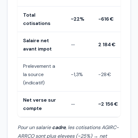
Total
~22%
−616 €
cotisations
Salaire net
—
2 184 €
avant impot
Prelevement a
la source
~1,3%
−28 €
(indicatif)
Net verse sur
—
~2 156 €
compte
Pour un salarie
cadre
, les cotisations AGIRC-
ARRCO sont plus elevees (~25%) → net