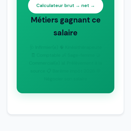
Calculateur brut → net →
Métiers gagnant ce
salaire
🩺 Infirmier(e)
🧠 Kinésithérapeute
🧾 Comptable
👶 Sage-femme
🤝
Commercial(e)
📊 Prélèvement à la
source
📋 Barème impôt 2026
💬
Négocier son salaire