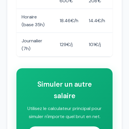
600 €
208 €
Horaire
18.46€/h
14.4€/h
(base 35h)
Journalier
129€/j
101€/j
(7h)
Simuler un autre
salaire
Utilisez le calculateur principal pour
simuler n'importe quel brut en net.