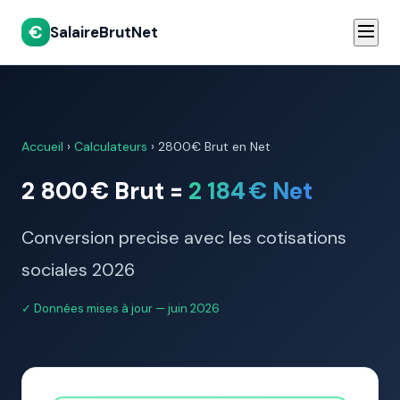
€
SalaireBrutNet
Accueil
›
Calculateurs
›
2800€ Brut en Net
2 800 € Brut =
2 184 € Net
Conversion precise avec les cotisations
sociales 2026
✓ Données mises à jour — juin 2026