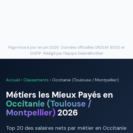
Page mise à jour en juin 2026 · Données officielles
URSSAF
, BOSS et
DGFIP · Rédigé par l'
équipe SalaireBrutNet
Accueil
›
Classements
› Occitanie (Toulouse / Montpellier)
Métiers les Mieux Payés en
Occitanie (Toulouse /
Montpellier)
2026
Top 20 des salaires nets par métier en Occitanie