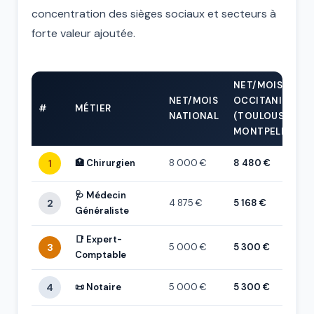
concentration des sièges sociaux et secteurs à
forte valeur ajoutée.
NET/MOIS
NET/MOIS
OCCITANIE
#
MÉTIER
NATIONAL
(TOULOUSE /
MONTPELLIER)
1
🏥 Chirurgien
8 000 €
8 480 €
🩺 Médecin
2
4 875 €
5 168 €
Généraliste
📑 Expert-
3
5 000 €
5 300 €
Comptable
4
📜 Notaire
5 000 €
5 300 €