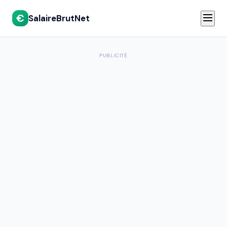
€
SalaireBrutNet
PUBLICITÉ