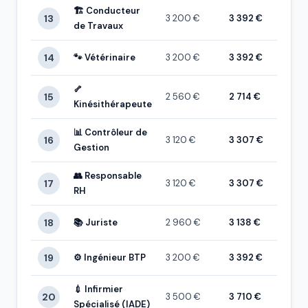
🏗️ Conducteur
13
3 200 €
3 392 €
de Travaux
14
🐾 Vétérinaire
3 200 €
3 392 €
🦴
15
2 560 €
2 714 €
Kinésithérapeute
📊 Contrôleur de
16
3 120 €
3 307 €
Gestion
👥 Responsable
17
3 120 €
3 307 €
RH
18
📚 Juriste
2 960 €
3 138 €
19
⚙️ Ingénieur BTP
3 200 €
3 392 €
💉 Infirmier
20
3 500 €
3 710 €
Spécialisé (IADE)