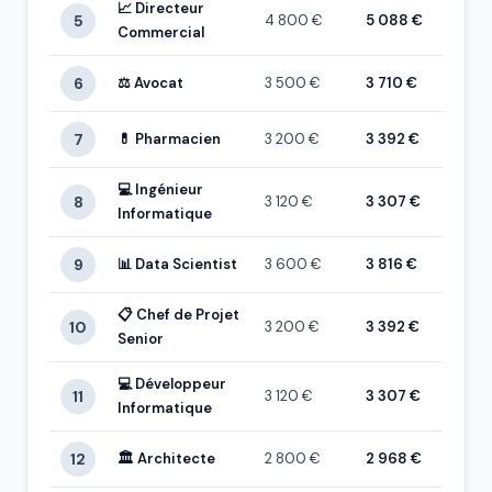
📈 Directeur
5
4 800 €
5 088 €
Commercial
6
⚖️ Avocat
3 500 €
3 710 €
7
💊 Pharmacien
3 200 €
3 392 €
💻 Ingénieur
8
3 120 €
3 307 €
Informatique
9
📊 Data Scientist
3 600 €
3 816 €
📋 Chef de Projet
10
3 200 €
3 392 €
Senior
💻 Développeur
11
3 120 €
3 307 €
Informatique
12
🏛️ Architecte
2 800 €
2 968 €