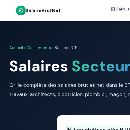
€
🧮 Calcula
SalaireBrutNet
Accueil
›
Classements
› Salaires BTP
Salaires
Secteur
Grille complète des salaires brut et net dans le B
travaux, architecte, électricien, plombier, maçon, 
📊 Les chiffres clés B