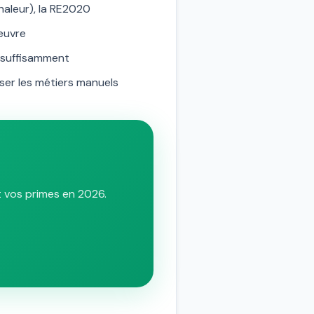
haleur), la RE2020
 œuvre
s suffisamment
er les métiers manuels
t vos primes en 2026.