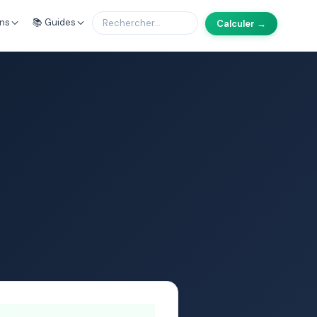
ons
📚 Guides
Calculer →