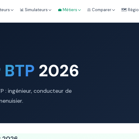
teurs
📊 Simulateurs
💼 Métiers
⚖️ Comparer
🗺️ Régi
 BTP
2026
TP : ingénieur, conducteur de
menuisier.
TP 2026