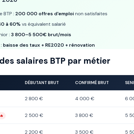
e BTP :
200 000 offres d'emploi
non satisfaites
40 à 60%
vs équivalent salarié
ior :
3 800–5 500€ brut/mois
 :
baisse des taux + RE2020 + rénovation
des salaires BTP par métier
DÉBUTANT BRUT
CONFIRMÉ BRUT
SEN
2 800 €
4 000 €
6 0
2 500 €
3 800 €
5 5
🔥
2 200 €
3 500 €
5 5