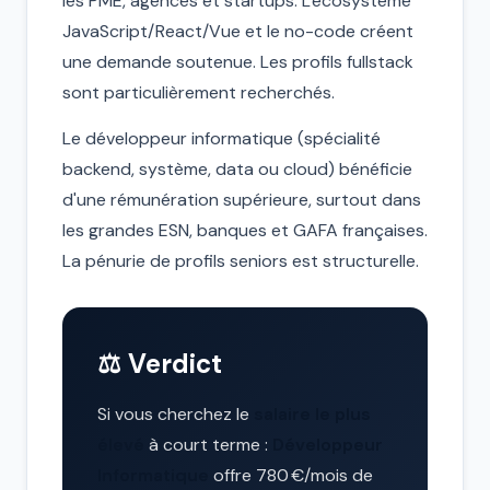
les PME, agences et startups. L'écosystème
JavaScript/React/Vue et le no-code créent
une demande soutenue. Les profils fullstack
sont particulièrement recherchés.
Le développeur informatique (spécialité
backend, système, data ou cloud) bénéficie
d'une rémunération supérieure, surtout dans
les grandes ESN, banques et GAFA françaises.
La pénurie de profils seniors est structurelle.
⚖️ Verdict
Si vous cherchez le
salaire le plus
élevé
à court terme :
Développeur
Informatique
offre 780 €/mois de