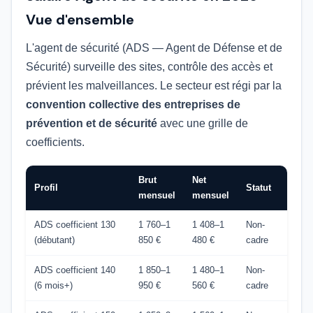
Vue d'ensemble
L'agent de sécurité (ADS — Agent de Défense et de
Sécurité) surveille des sites, contrôle des accès et
prévient les malveillances. Le secteur est régi par la
convention collective des entreprises de
prévention et de sécurité
avec une grille de
coefficients.
Brut
Net
Profil
Statut
mensuel
mensuel
ADS coefficient 130
1 760–1
1 408–1
Non-
(débutant)
850 €
480 €
cadre
ADS coefficient 140
1 850–1
1 480–1
Non-
(6 mois+)
950 €
560 €
cadre