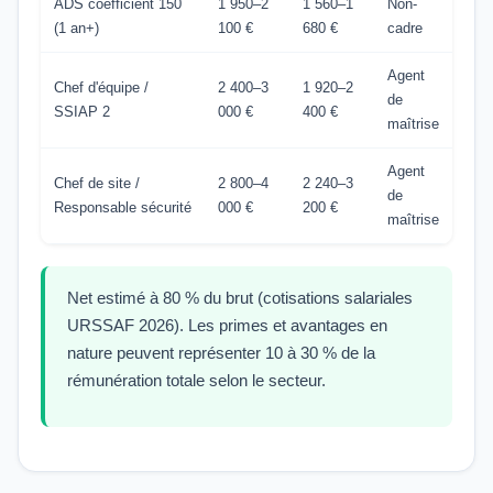
ADS coefficient 150
1 950–2
1 560–1
Non-
(1 an+)
100 €
680 €
cadre
Agent
Chef d'équipe /
2 400–3
1 920–2
de
SSIAP 2
000 €
400 €
maîtrise
Agent
Chef de site /
2 800–4
2 240–3
de
Responsable sécurité
000 €
200 €
maîtrise
Net estimé à 80 % du brut (cotisations salariales
URSSAF 2026). Les primes et avantages en
nature peuvent représenter 10 à 30 % de la
rémunération totale selon le secteur.