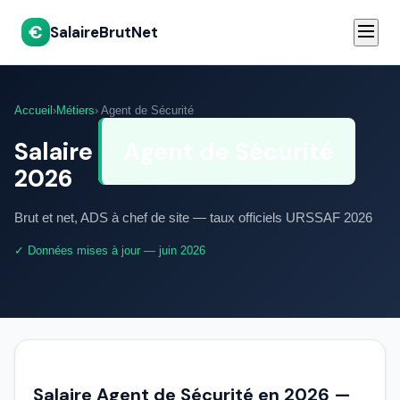
€
SalaireBrutNet
Accueil
›
Métiers
› Agent de Sécurité
Salaire
Agent de Sécurité
2026
Brut et net, ADS à chef de site — taux officiels URSSAF 2026
✓ Données mises à jour — juin 2026
Salaire Agent de Sécurité en 2026 —