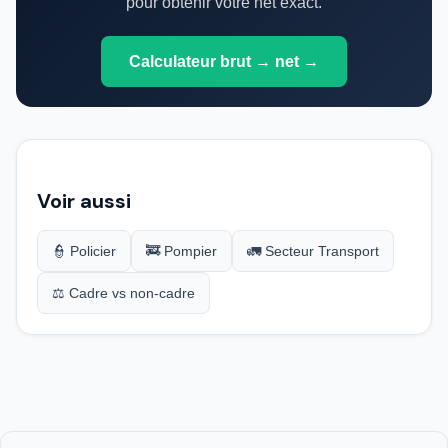
pour obtenir votre net exact.
Calculateur brut → net →
Voir aussi
👮 Policier
🚒 Pompier
🚛 Secteur Transport
⚖️ Cadre vs non-cadre