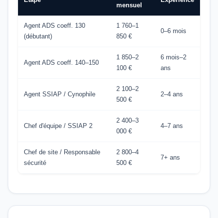
mensuel
Agent ADS coeff. 130
1 760–1
0–6 mois
(débutant)
850 €
1 850–2
6 mois–2
Agent ADS coeff. 140–150
100 €
ans
2 100–2
Agent SSIAP / Cynophile
2–4 ans
500 €
2 400–3
Chef d'équipe / SSIAP 2
4–7 ans
000 €
Chef de site / Responsable
2 800–4
7+ ans
sécurité
500 €