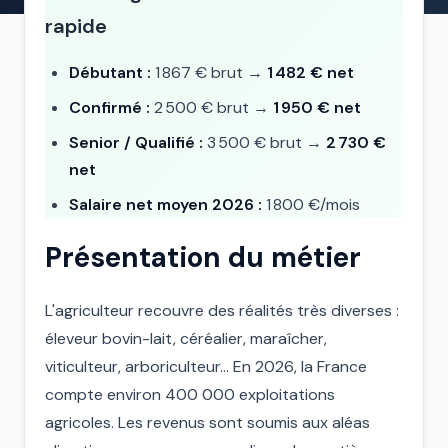
rapide
Débutant :
1 867 € brut →
1 482 € net
Confirmé :
2 500 € brut →
1 950 € net
Senior / Qualifié :
3 500 € brut →
2 730 €
net
Salaire net moyen 2026 :
1 800 €/mois
Présentation du métier
L'agriculteur recouvre des réalités très diverses :
éleveur bovin-lait, céréalier, maraîcher,
viticulteur, arboriculteur... En 2026, la France
compte environ 400 000 exploitations
agricoles. Les revenus sont soumis aux aléas