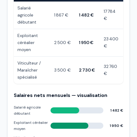
Salarié
17 784
agricole
1 867 €
1 482 €
€
débutant
Exploitant
23 400
céréalier
2 500 €
1 950 €
€
moyen
Viticulteur /
32 760
Maraîcher
3 500 €
2 730 €
€
spécialisé
Salaires nets mensuels — visualisation
Salarié agricole
1 482 €
débutant
Exploitant céréalier
1 950 €
moyen