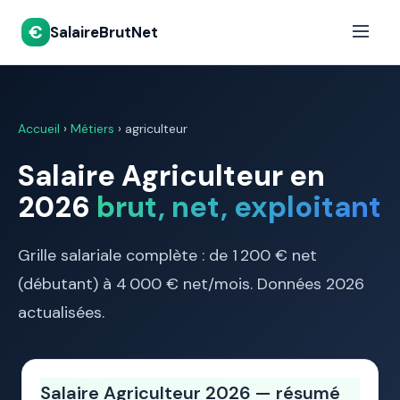
€
SalaireBrutNet
Accueil
›
Métiers
› agriculteur
Salaire Agriculteur en
2026
brut, net, exploitant
Grille salariale complète : de 1 200 € net
(débutant) à 4 000 € net/mois. Données 2026
actualisées.
Salaire Agriculteur 2026 — résumé