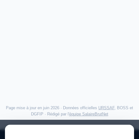
Page mise à jour en juin 2026 · Données officielles
URSSAF
, BOSS et
DGFIP · Rédigé par l'
équipe SalaireBrutNet