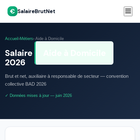
€
SalaireBrutNet
Accueil
›
Métiers
› Aide à Domicile
Salaire
Aide à Domicile
2026
Brut et net, auxiliaire à responsable de secteur — convention
collective BAD 2026
✓ Données mises à jour — juin 2026