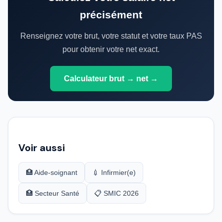
précisément
Renseignez votre brut, votre statut et votre taux PAS
pour obtenir votre net exact.
Calculateur brut → net →
Voir aussi
🏥 Aide-soignant
💉 Infirmier(e)
🏥 Secteur Santé
📋 SMIC 2026