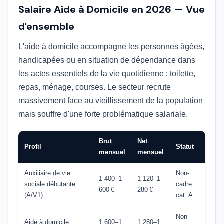
Salaire Aide à Domicile en 2026 — Vue
d'ensemble
L'aide à domicile accompagne les personnes âgées,
handicapées ou en situation de dépendance dans
les actes essentiels de la vie quotidienne : toilette,
repas, ménage, courses. Le secteur recrute
massivement face au vieillissement de la population
mais souffre d'une forte problématique salariale.
Brut
Net
Profil
Statut
mensuel
mensuel
Auxiliaire de vie
Non-
1 400–1
1 120–1
sociale débutante
cadre
600 €
280 €
(A/V1)
cat. A
Non-
Aide à domicile
1 600–1
1 280–1