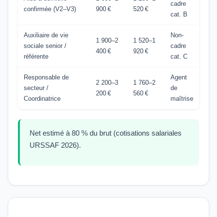
cadre
confirmée (V2–V3)
900 €
520 €
cat. B
Auxiliaire de vie
Non-
1 900–2
1 520–1
sociale senior /
cadre
400 €
920 €
référente
cat. C
Responsable de
Agent
2 200–3
1 760–2
secteur /
de
200 €
560 €
Coordinatrice
maîtrise
Net estimé à 80 % du brut (cotisations salariales
URSSAF 2026).