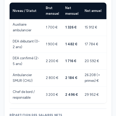
Brut
Net
Niveau / Statut
Net annuel
mensuel
mensuel
Auxiliaire
1 700 €
1 326 €
15 912 €
ambulancier
DEA débutant (0-
1 900 €
1 482 €
17 784 €
2 ans)
DEA confirmé (2-
2 200 €
1 716 €
20 592 €
5 ans)
Ambulancier
26 208 (+
2 800 €
2 184 €
SMUR (CHU)
primes) €
Chef de bord /
3 200 €
2 496 €
29 952 €
responsable
RÉPARTITION DES SALAIRES NETS