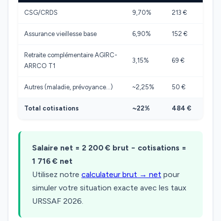
CSG/CRDS
9,70%
213 €
Assurance vieillesse base
6,90%
152 €
Retraite complémentaire AGIRC-
3,15%
69 €
ARRCO T1
Autres (maladie, prévoyance…)
~2,25%
50 €
Total cotisations
~22%
484 €
Salaire net = 2 200 € brut − cotisations =
1 716 € net
Utilisez notre
calculateur brut → net
pour
simuler votre situation exacte avec les taux
URSSAF 2026.