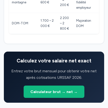
montagne
600 €
fidélité
200 €
employeur
2 200
1 700 – 2
Majoration
DOM-TOM
– 2
000 €
DOM
800 €
Calculez votre salaire net exact
Entrez votre brut mensuel pour obtenir votre net
après cotisations URSSAF 2026.
Calculateur brut → net →