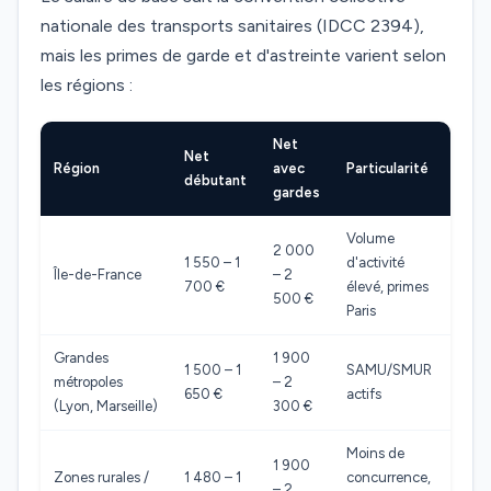
nationale des transports sanitaires (IDCC 2394),
mais les primes de garde et d'astreinte varient selon
les régions :
Net
Net
Région
avec
Particularité
débutant
gardes
Volume
2 000
1 550 – 1
d'activité
Île-de-France
– 2
700 €
élevé, primes
500 €
Paris
Grandes
1 900
1 500 – 1
SAMU/SMUR
métropoles
– 2
650 €
actifs
(Lyon, Marseille)
300 €
Moins de
1 900
Zones rurales /
1 480 – 1
concurrence,
– 2