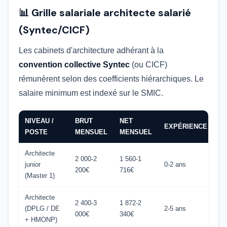
📊 Grille salariale architecte salarié
(Syntec/CICF)
Les cabinets d'architecture adhérant à la
convention collective Syntec
(ou CICF)
rémunèrent selon des coefficients hiérarchiques. Le
salaire minimum est indexé sur le SMIC.
NIVEAU /
BRUT
NET
EXPÉRIENCE
POSTE
MENSUEL
MENSUEL
Architecte
2 000-2
1 560-1
junior
0-2 ans
200€
716€
(Master 1)
Architecte
2 400-3
1 872-2
(DPLG / DE
2-5 ans
000€
340€
+ HMONP)