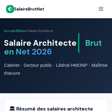
€
SalaireBrutNet
Accueil
›
Métiers
›
Salaire Architecte
Salaire Architecte
Brut
en Net 2026
Cabinet · Secteur public · Libéral HMONP · Maîtrise
d'œuvre
🏛️ Résumé des salaires architecte