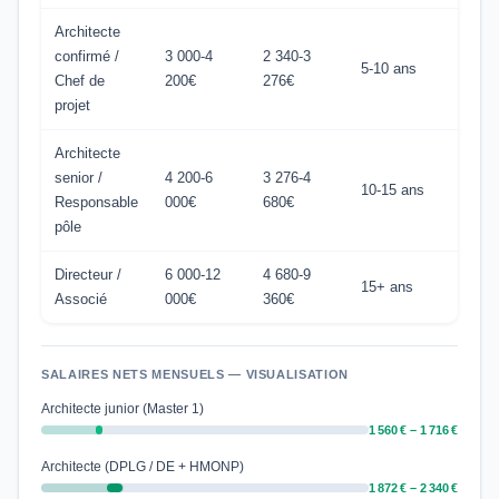
Architecte
confirmé /
3 000-4
2 340-3
5-10 ans
Chef de
200€
276€
projet
Architecte
senior /
4 200-6
3 276-4
10-15 ans
Responsable
000€
680€
pôle
Directeur /
6 000-12
4 680-9
15+ ans
Associé
000€
360€
SALAIRES NETS MENSUELS — VISUALISATION
Architecte junior (Master 1)
1 560 € – 1 716 €
Architecte (DPLG / DE + HMONP)
1 872 € – 2 340 €