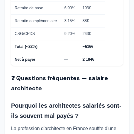
Retraite de base
6,90%
193€
Retraite complémentaire
3,15%
88€
CSG/CRDS
9,20%
243€
Total (~22%)
—
~616€
Net à payer
—
2 184€
❓ Questions fréquentes — salaire
architecte
Pourquoi les architectes salariés sont-
ils souvent mal payés ?
La profession d'architecte en France souffre d'une