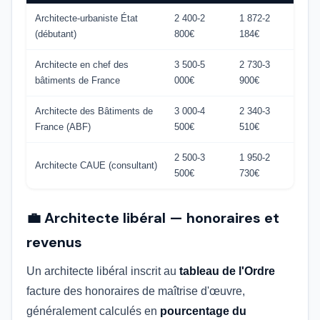
Architecte-urbaniste État
2 400-2
1 872-2
(débutant)
800€
184€
Architecte en chef des
3 500-5
2 730-3
bâtiments de France
000€
900€
Architecte des Bâtiments de
3 000-4
2 340-3
France (ABF)
500€
510€
2 500-3
1 950-2
Architecte CAUE (consultant)
500€
730€
💼 Architecte libéral — honoraires et
revenus
Un architecte libéral inscrit au
tableau de l'Ordre
facture des honoraires de maîtrise d'œuvre,
généralement calculés en
pourcentage du