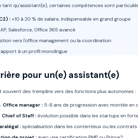
 tant qu'assistant(e), certaines compétences sont particuliè
C2) :
+10 à 20 % de salaire, indispensable en grand groupe
AP, Salesforce, Office 365 avancé
ition vers l'office management ou la coordination
rapport à un profil monolingue
rière pour un(e) assistant(e)
t souvent des tremplins vers des fonctions plus autonomes :
→ Office manager :
5-8 ans de progression avec montée en
Chief of Staff :
évolution possible dans les startups en fort
ralégal :
spécialisation dans les contentieux ou les contrats
tion de projet :
avec une certification PMP ou Prince2