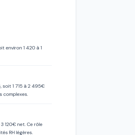
t environ 1 420 à 1
, soit 1 715 à 2 495€
as complexes.
3 120€ net. Ce rôle
ités RH légères.