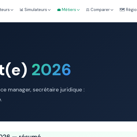
teurs
📊 Simulateurs
💼 Métiers
⚖️ Comparer
🗺️ Régi
t(e)
2026
ice manager, secrétaire juridique :
.
 2026 — résumé