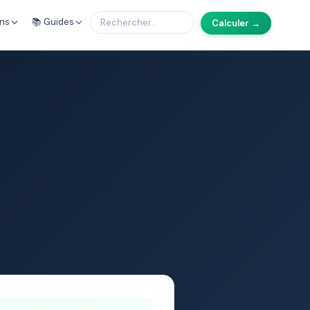
ons
📚 Guides
Calculer →