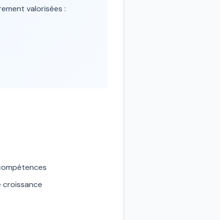
rement valorisées :
 compétences
e croissance