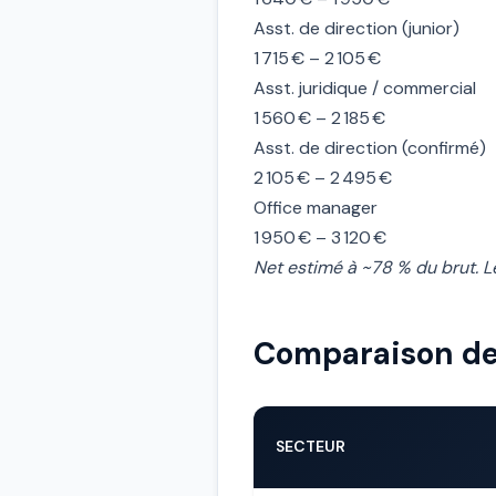
Asst. de direction (junior)
1 715 € – 2 105 €
Asst. juridique / commercial
1 560 € – 2 185 €
Asst. de direction (confirmé)
2 105 € – 2 495 €
Office manager
1 950 € – 3 120 €
Net estimé à ~78 % du brut. Le
Comparaison des
SECTEUR