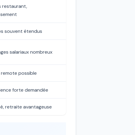
s restaurant,
ssement
es souvent étendus
ges salariaux nombreux
, remote possible
lence forte demandée
ité, retraite avantageuse