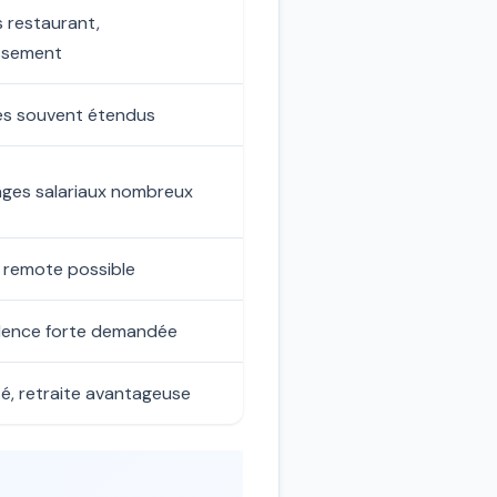
s restaurant,
ssement
es souvent étendus
ges salariaux nombreux
, remote possible
lence forte demandée
ité, retraite avantageuse