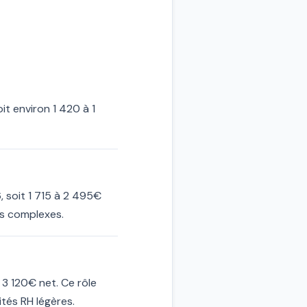
t environ 1 420 à 1
, soit 1 715 à 2 495€
as complexes.
3 120€ net. Ce rôle
ités RH légères.