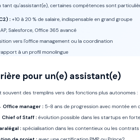
 tant qu'assistant(e), certaines compétences sont particuliè
C2) :
+10 à 20 % de salaire, indispensable en grand groupe
AP, Salesforce, Office 365 avancé
ition vers l'office management ou la coordination
rapport à un profil monolingue
rière pour un(e) assistant(e)
t souvent des tremplins vers des fonctions plus autonomes :
→ Office manager :
5-8 ans de progression avec montée en
Chief of Staff :
évolution possible dans les startups en fort
ralégal :
spécialisation dans les contentieux ou les contrats
tion de projet :
avec une certification PMP ou Prince2