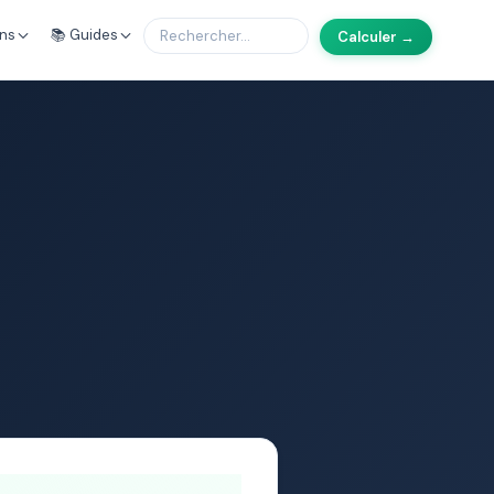
ons
📚 Guides
Calculer →