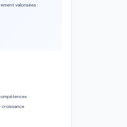
rement valorisées :
 compétences
e croissance