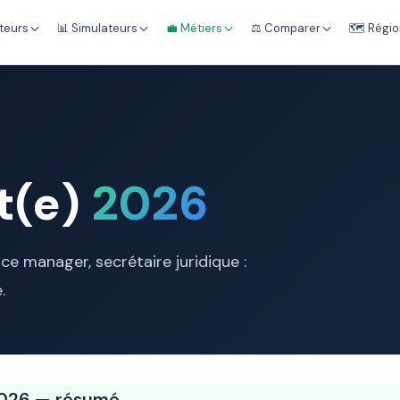
teurs
📊 Simulateurs
💼 Métiers
⚖️ Comparer
🗺️ Régi
t(e)
2026
ice manager, secrétaire juridique :
.
 2026 — résumé