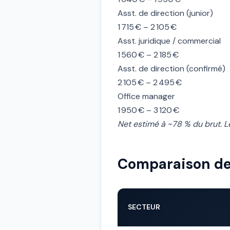
Asst. de direction (junior)
1 715 € – 2 105 €
Asst. juridique / commercial
1 560 € – 2 185 €
Asst. de direction (confirmé)
2 105 € – 2 495 €
Office manager
1 950 € – 3 120 €
Net estimé à ~78 % du brut. Le
Comparaison des
SECTEUR