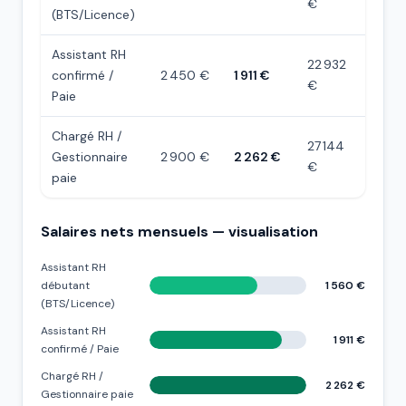
€
(BTS/Licence)
Assistant RH
22 932
confirmé /
2 450 €
1 911 €
€
Paie
Chargé RH /
27 144
Gestionnaire
2 900 €
2 262 €
€
paie
Salaires nets mensuels — visualisation
Assistant RH
débutant
1 560 €
(BTS/Licence)
Assistant RH
1 911 €
confirmé / Paie
Chargé RH /
2 262 €
Gestionnaire paie