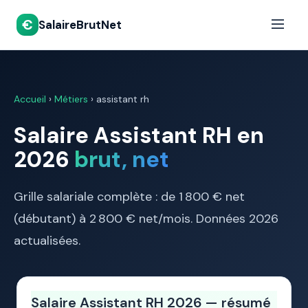
€
SalaireBrutNet
Accueil
›
Métiers
› assistant rh
Salaire Assistant RH en
2026
brut, net
Grille salariale complète : de 1 800 € net
(débutant) à 2 800 € net/mois. Données 2026
actualisées.
Salaire Assistant RH 2026 — résumé