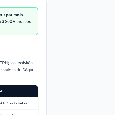
rut par mois
à 3 200 € brut pour
FPH), collectivités
orisations du Ségur
ut
 A FP ou Échelon 1