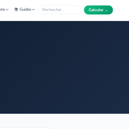
ons
📚 Guides
Calculer →