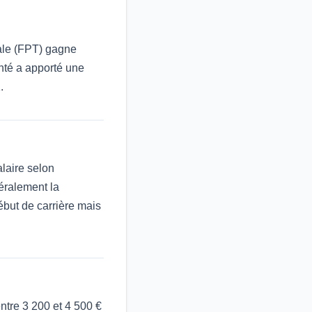
iale (FPT) gagne
anté a apporté une
.
alaire selon
néralement la
ébut de carrière mais
ntre 3 200 et 4 500 €