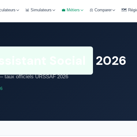
culateurs
📊 Simulateurs
💼 Métiers
⚖️ Comparer
🗺️ Régi
ssistant Social
2026
r — taux officiels URSSAF 2026
26