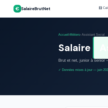
€
SalaireBrutNet
🧮 Cal
Accueil
›
Métiers
› Assistant Social
Salaire
A
Brut et net, junior à senio
✓ Données mises à jour — juin 20