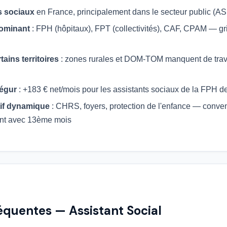
s sociaux
en France, principalement dans le secteur public (A
dominant
: FPH (hôpitaux), FPT (collectivités), CAF, CPAM — gril
ains territoires
: zones rurales et DOM-TOM manquent de trava
Ségur
: +183 € net/mois pour les assistants sociaux de la FPH 
tif dynamique
: CHRS, foyers, protection de l'enfance — conven
nt avec 13ème mois
équentes — Assistant Social