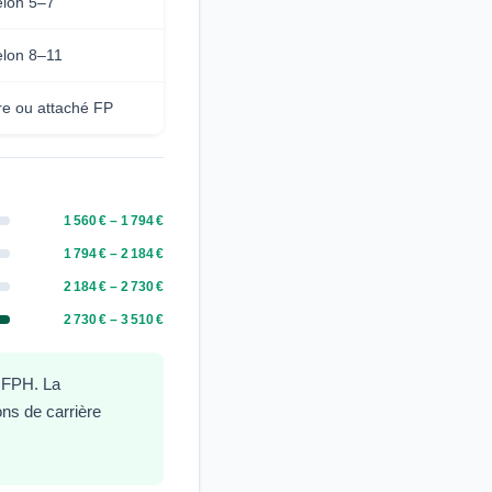
lon 5–7
lon 8–11
e ou attaché FP
1 560 € – 1 794 €
1 794 € – 2 184 €
2 184 € – 2 730 €
2 730 € – 3 510 €
a FPH. La
ons de carrière