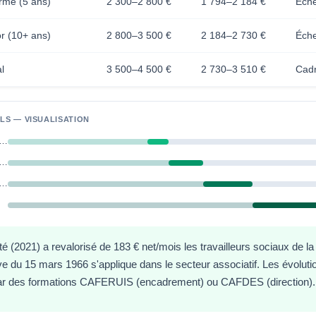
irmé (5 ans)
2 300–2 800 €
1 794–2 184 €
Éche
or (10+ ans)
2 800–3 500 €
2 184–2 730 €
Éche
l
3 500–4 500 €
2 730–3 510 €
Cadr
LS — VISUALISATION
tant social débutant (FPH/FPT)
tant social confirmé (5 ans)
tant social senior (10+ ans)
é (2021) a revalorisé de 183 € net/mois les travailleurs sociaux de l
ve du 15 mars 1966 s'applique dans le secteur associatif. Les évoluti
ar des formations CAFERUIS (encadrement) ou CAFDES (direction).