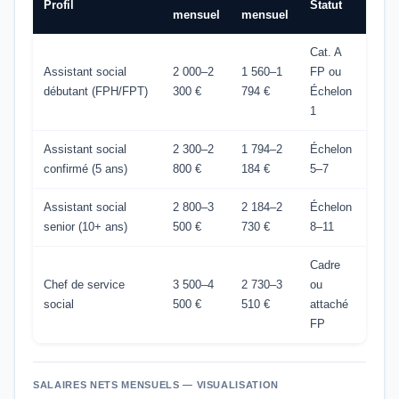
Profil
Statut
mensuel
mensuel
Cat. A
Assistant social
2 000–2
1 560–1
FP ou
débutant (FPH/FPT)
300 €
794 €
Échelon
1
Assistant social
2 300–2
1 794–2
Échelon
confirmé (5 ans)
800 €
184 €
5–7
Assistant social
2 800–3
2 184–2
Échelon
senior (10+ ans)
500 €
730 €
8–11
Cadre
Chef de service
3 500–4
2 730–3
ou
social
500 €
510 €
attaché
FP
SALAIRES NETS MENSUELS — VISUALISATION