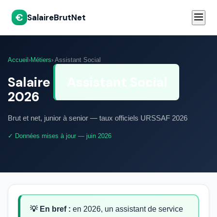
€
SalaireBrutNet
Accueil
›
Métiers
› Assistant Social
Salaire
Assistant Social
2026
Brut et net, junior à senior — taux officiels URSSAF 2026
✓ Données mises à jour — juin 2026
💡 En bref :
en 2026, un assistant de service