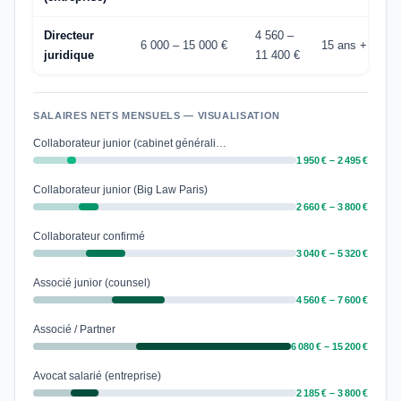
Directeur
4 560 –
6 000 – 15 000 €
15 ans +
juridique
11 400 €
SALAIRES NETS MENSUELS — VISUALISATION
Collaborateur junior (cabinet générali…
1 950 € – 2 495 €
Collaborateur junior (Big Law Paris)
2 660 € – 3 800 €
Collaborateur confirmé
3 040 € – 5 320 €
Associé junior (counsel)
4 560 € – 7 600 €
Associé / Partner
6 080 € – 15 200 €
Avocat salarié (entreprise)
2 185 € – 3 800 €