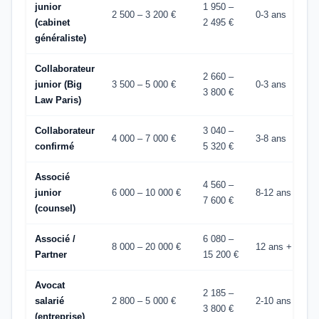
junior
1 950 –
2 500 – 3 200 €
0-3 ans
(cabinet
2 495 €
généraliste)
Collaborateur
2 660 –
junior (Big
3 500 – 5 000 €
0-3 ans
3 800 €
Law Paris)
Collaborateur
3 040 –
4 000 – 7 000 €
3-8 ans
confirmé
5 320 €
Associé
4 560 –
junior
6 000 – 10 000 €
8-12 ans
7 600 €
(counsel)
Associé /
6 080 –
8 000 – 20 000 €
12 ans +
Partner
15 200 €
Avocat
2 185 –
salarié
2 800 – 5 000 €
2-10 ans
3 800 €
(entreprise)