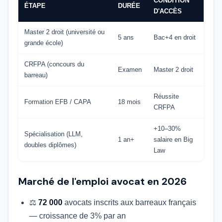
CONDITION
ÉTAPE
DURÉE
D'ACCÈS
Master 2 droit (université ou
5 ans
Bac+4 en droit
grande école)
CRFPA (concours du
Examen
Master 2 droit
barreau)
Réussite
Formation EFB / CAPA
18 mois
CRFPA
+10–30%
Spécialisation (LLM,
1 an+
salaire en Big
doubles diplômes)
Law
Marché de l'emploi avocat en 2026
⚖️
72 000
avocats inscrits aux barreaux français
— croissance de 3% par an