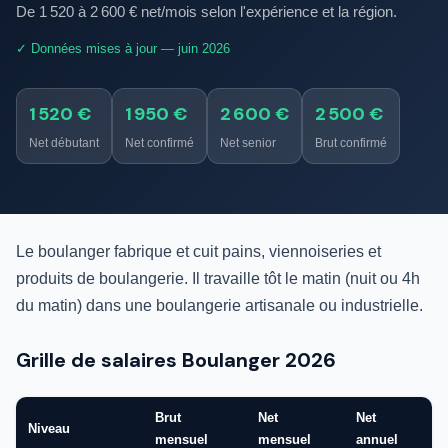
De 1 520 à 2 600 € net/mois selon l'expérience et la région.
✓ Données mises à jour — juin 2026
1 520 €
1 950 €
2 600 €
2 500 €
Net débutant
Net confirmé
Net senior
Brut confirmé
Le boulanger fabrique et cuit pains, viennoiseries et
produits de boulangerie. Il travaille tôt le matin (nuit ou 4h
du matin) dans une boulangerie artisanale ou industrielle.
Grille de salaires Boulanger 2026
Brut
Net
Net
Niveau
mensuel
mensuel
annuel