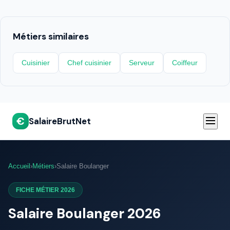
Métiers similaires
Cuisinier
Chef cuisinier
Serveur
Coiffeur
€
SalaireBrutNet
Accueil
›
Métiers
›
Salaire Boulanger
FICHE MÉTIER 2026
Salaire Boulanger 2026