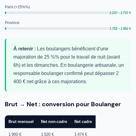
Paris (+25%%)
2 237 – 2 737 €
Province
1 752 – 1 952 €
À retenir :
Les boulangers bénéficient d'une
majoration de 25 %% pour le travail de nuit (avant
6h) et les dimanches. En boulangerie artisanale, un
responsable boulanger confirmé peut dépasser 2
400 € net grâce à ces majorations.
Brut → Net : conversion pour Boulanger
Brut mensuel
Net non-cadre
Net cadre
1 900 €
1 520 €
1 474 €