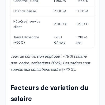
Confirmé (3 ans)
1 980 €
1 568 €
Chef de caisse
2 100 €
1 638 €
Hôte(sse) service
2 000 €
1 560 €
client
Travail dimanche
+280
+210 €
(+50%)
€/mois
net
Taux de conversion appliqué : ~78 % (salarié
non-cadre, cotisations 2026). Les cadres sont
soumis aux cotisations cadre (~75 %).
Facteurs de variation du
salaire