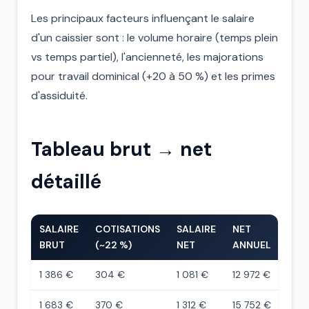
Les principaux facteurs influençant le salaire
d'un caissier sont : le volume horaire (temps plein
vs temps partiel), l'ancienneté, les majorations
pour travail dominical (+20 à 50 %) et les primes
d'assiduité.
Tableau brut → net
détaillé
SALAIRE
COTISATIONS
SALAIRE
NET
BRUT
(~22 %)
NET
ANNUEL
1 386 €
304 €
1 081 €
12 972 €
1 683 €
370 €
1 312 €
15 752 €