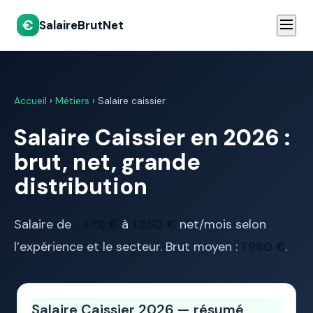
€
SalaireBrutNet
Accueil
›
Métiers
› Salaire caissier
Salaire Caissier en 2026 :
brut, net, grande
distribution
Salaire de
1 478 €
à
1 850 €
net/mois selon
l’expérience et le secteur. Brut moyen :
1 980 €
.
Salaire Caissier 2026 — résumé