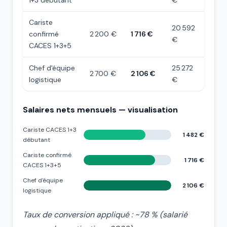
1+3 débutant
€
Cariste
20 592
confirmé
2 200 €
1 716 €
€
CACES 1+3+5
Chef d'équipe
25 272
2 700 €
2 106 €
logistique
€
Salaires nets mensuels — visualisation
Cariste CACES 1+3
1 482 €
débutant
Cariste confirmé
1 716 €
CACES 1+3+5
Chef d'équipe
2 106 €
logistique
Taux de conversion appliqué : ~78 % (salarié