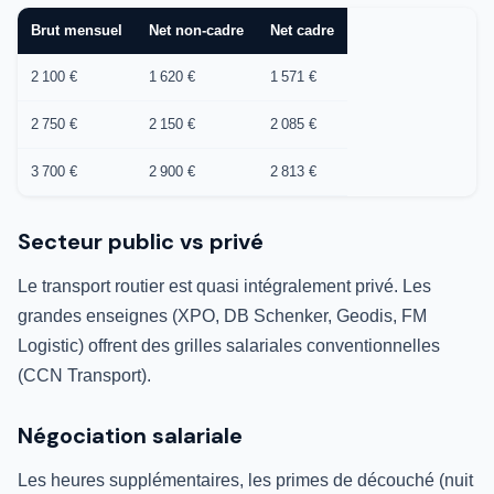
Brut mensuel
Net non-cadre
Net cadre
2 100 €
1 620 €
1 571 €
2 750 €
2 150 €
2 085 €
3 700 €
2 900 €
2 813 €
Secteur public vs privé
Le transport routier est quasi intégralement privé. Les
grandes enseignes (XPO, DB Schenker, Geodis, FM
Logistic) offrent des grilles salariales conventionnelles
(CCN Transport).
Négociation salariale
Les heures supplémentaires, les primes de découché (nuit