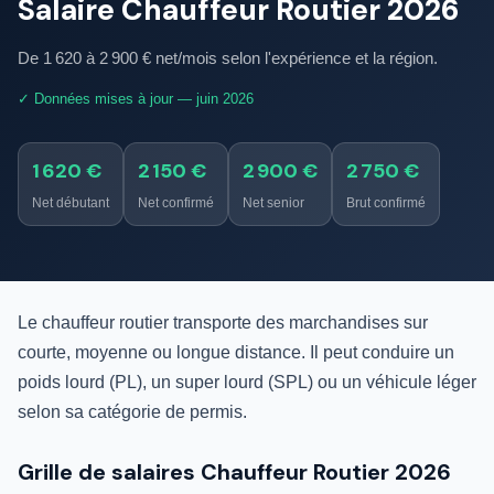
Salaire Chauffeur Routier 2026
De 1 620 à 2 900 € net/mois selon l'expérience et la région.
✓ Données mises à jour — juin 2026
1 620 €
2 150 €
2 900 €
2 750 €
Net débutant
Net confirmé
Net senior
Brut confirmé
Le chauffeur routier transporte des marchandises sur
courte, moyenne ou longue distance. Il peut conduire un
poids lourd (PL), un super lourd (SPL) ou un véhicule léger
selon sa catégorie de permis.
Grille de salaires Chauffeur Routier 2026