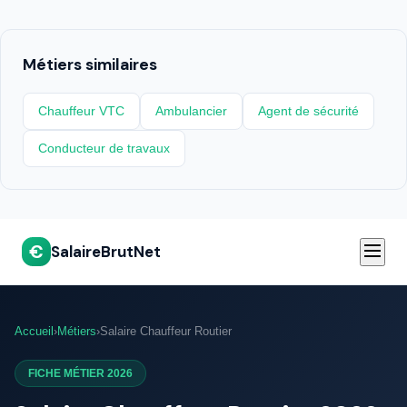
Métiers similaires
Chauffeur VTC
Ambulancier
Agent de sécurité
Conducteur de travaux
€
SalaireBrutNet
Accueil
›
Métiers
›
Salaire Chauffeur Routier
FICHE MÉTIER 2026