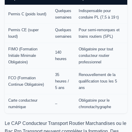
Quelques
Indispensable pour
Permis C (poids lourd)
semaines
conduire PL (7,5 à 19 t)
Permis CE (super
Quelques
Pour semi-remorques et
lourd)
semaines
trains routiers (SPL)
FIMO (Formation
Obligatoire pour tout
140
Initiale Minimale
conducteur routier
heures
Obligatoire)
professionnel
35
Renouvellement de la
FCO (Formation
heures /
qualification tous les 5
Continue Obligatoire)
5 ans
ans
Carte conducteur
Obligatoire pour le
–
numérique
chronotachygraphe
Le CAP Conducteur Transport Routier Marchandises ou le
Bac Pro Transport peuvent compléter la formation. Des