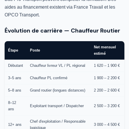
aides au financement existent via France Travail et les
OPCO Transport.
Évolution de carrière — Chauffeur Routier
Net mensuel
Étape
Poste
estimé
Débutant
Chauffeur livreur VL / PL régional
1 620 – 1 900 €
3–5 ans
Chauffeur PL confirmé
1 900 – 2 200 €
5–8 ans
Grand routier (longues distances)
2 200 – 2 600 €
8–12
Exploitant transport / Dispatcher
2 500 – 3 200 €
ans
Chef d'exploitation / Responsable
12+ ans
3 000 – 4 500 €
logistique