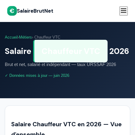
€
SalaireBrutNet
Accueil
›
Métiers
› Chauffeur VTC
Salaire
Chauffeur VTC
2026
Brut et net, salarié et indépendant — taux URSSAF 2026
✓ Données mises à jour — juin 2026
Salaire Chauffeur VTC en 2026 — Vue
d'ensemble