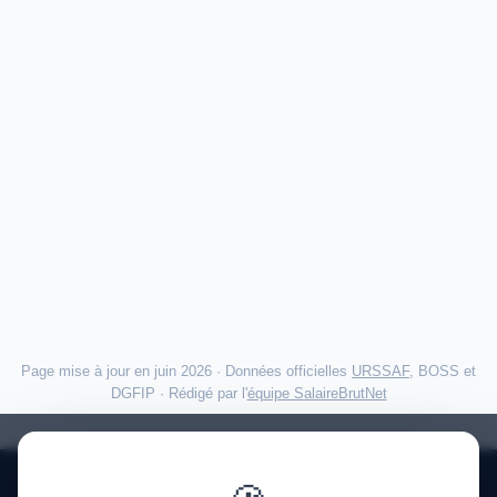
Page mise à jour en juin 2026 · Données officielles
URSSAF
, BOSS et
DGFIP · Rédigé par l'
équipe SalaireBrutNet
Politique de confidentialité
·
Mentions légales
·