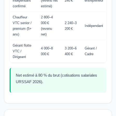
indépendant
(revenu net
240 €
entrepreneur
confirmé
estimé)
Chauffeur
2 800–4
VTC senior /
000 €
2 240–3
Indépendant
premium (5+
(revenu
200 €
ans)
net)
Gérant flotte
4 000–8
3 200–6
Gérant /
VTC /
000 €
400 €
Cadre
Dirigeant
Net estimé à 80 % du brut (cotisations salariales
URSSAF 2026).