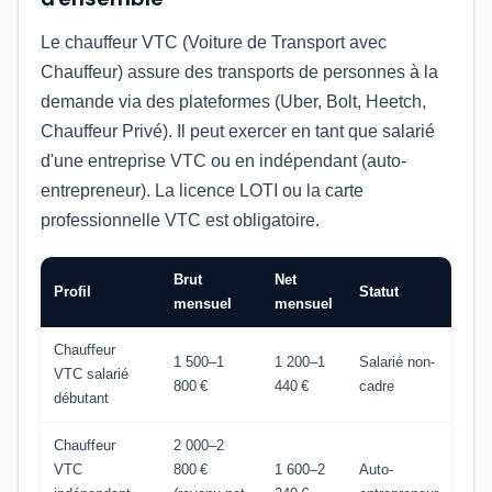
Le chauffeur VTC (Voiture de Transport avec
Chauffeur) assure des transports de personnes à la
demande via des plateformes (Uber, Bolt, Heetch,
Chauffeur Privé). Il peut exercer en tant que salarié
d'une entreprise VTC ou en indépendant (auto-
entrepreneur). La licence LOTI ou la carte
professionnelle VTC est obligatoire.
Brut
Net
Profil
Statut
mensuel
mensuel
Chauffeur
1 500–1
1 200–1
Salarié non-
VTC salarié
800 €
440 €
cadre
débutant
Chauffeur
2 000–2
VTC
800 €
1 600–2
Auto-