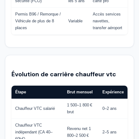
sécurité (FCO)
les 5 ans
carte pro
Permis B96 / Remorque /
Accès services
Véhicule de plus de 8
Variable
navettes,
places
transfer aéroport
Évolution de carrière chauffeur vtc
Étape
Brut mensuel
Expérience
1 500–1 800 €
Chauffeur VTC salarié
0–2 ans
brut
Chauffeur VTC
Revenu net 1
indépendant (CA 40–
2–5 ans
800–2 500 €
60k€)