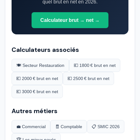
quel brut en net en 2026.
Calculateur brut → net →
Calculateurs associés
🍽️ Secteur Restauration
💶 1800 € brut en net
💶 2000 € brut en net
💶 2500 € brut en net
💶 3000 € brut en net
Autres métiers
💼 Commercial
🧾 Comptable
📋 SMIC 2026
🏆 Les mieux payés