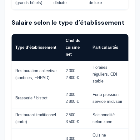
(grands hôtels)
déduite
de luxe
Salaire selon le type d’établissement
Chef de
Type d’établissement
cuisine
Particularités
net
Horaires
Restauration collective
2 000 –
réguliers, CDI
(cantines, EHPAD)
2 800 €
stable
2 000 –
Forte pression
Brasserie / bistrot
2 800 €
service midi/soir
Restaurant traditionnel
2 500 –
Saisonnalité
(carte)
3 500 €
selon zone
Cuisine
3 000 –