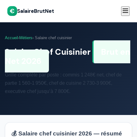
€
SalaireBrutNet
Accueil
›
Métiers
› Salaire chef cuisinier
Salaire Chef Cuisinier
Brut en
Net 2026
Grille complète par poste : commis 1 248€ net, chef de
partie 1 560-1 950€, chef de cuisine 2 730-3 900€,
executive chef jusqu’à 7 800€.
💰 Salaire chef cuisinier 2026 — résumé