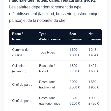
nationale des hôtels, cafés, restaurants (HCR)
.
Les salaires dépendent fortement du type
d’établissement (fast food, brasserie, gastronomique,
palace) et de la notoriété du chef.
Poste /
Type
Brut
Net
Niveau
d’établissement
mensuel
mensuel
Commis de
1 600 –
1 248 –
Tous types
cuisine
1 800 €
1 404 €
Cuisinier
Brasserie /
1 800 –
1 404 –
(niveau 3)
bistrot
2 100 €
1 638 €
Restaurant
2 000 –
1 560 –
Chef de partie
traditionnel
2 500 €
1 950 €
Restaurant
2 500 –
1 950 –
Chef de partie
gastronomique
3 200 €
2 496 €