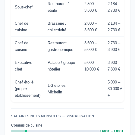
Restaurant 1
2 800 –
2 184 –
Sous-chef
étoile
3 500 €
2 730 €
Chef de
Brasserie /
2 800 –
2 184 –
cuisine
collectivité
3 500 €
2 730 €
Chef de
Restaurant
3 500 –
2 730 –
cuisine
gastronomique
5 000 €
3 900 €
Executive
Palace / groupe
5 000 –
3 900 –
chef
hôtelier
10 000 €
7 800 €
Chef étoilé
5 000 –
1-3 étoiles
(propre
—
30 000 €
Michelin
établissement)
+
SALAIRES NETS MENSUELS — VISUALISATION
Commis de cuisine
1 600 € – 1 800 €