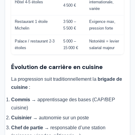
Hôtel 4-5 étoiles
internationale,
4 500 €
variée
Restaurant 1 étoile
3 500 –
Exigence max,
Michelin
5 500 €
pression forte
Palace / restaurant 2-3
5 000 –
Notoriété = levier
étoiles
15 000 €
salarial majeur
Évolution de carrière en cuisine
La progression suit traditionnellement la
brigade de
cuisine
:
Commis
→ apprentissage des bases (CAP/BEP
cuisine)
Cuisinier
→ autonomie sur un poste
Chef de partie
→ responsable d’une station