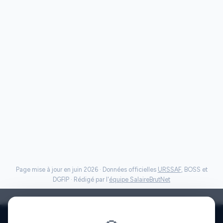
Page mise à jour en juin 2026 · Données officielles
URSSAF
, BOSS et
DGFIP · Rédigé par l'
équipe SalaireBrutNet
Politique de confidentialité
·
Mentions légales
·