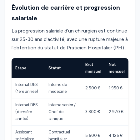
Évolution de carrière et progression
salariale
La progression salariale d'un chirurgien est continue
sur 25-30 ans d'activité, avec une rupture majeure à
l'obtention du statut de Praticien Hospitalier (PH) :
Brut
Net
Étape
Statut
mensuel
mensuel
Internat DES
Interne de
2 500 €
1 950 €
(1ère année)
médecine
Internat DES
Interne senior /
(dernière
Chef de
3 800 €
2 970 €
année)
clinique
Assistant
Contractuel
5 500 €
4 125 €
spécialiste
hospitalier