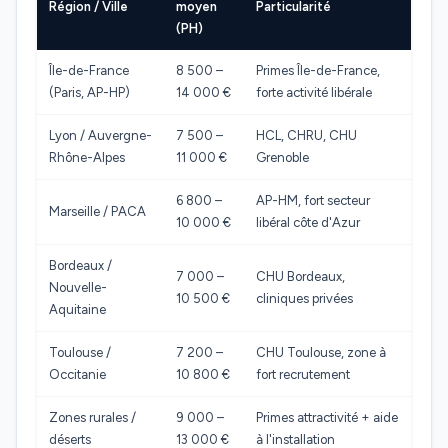
Région / Ville
moyen
Particularité
(PH)
Île-de-France
8 500 –
Primes Île-de-France,
(Paris, AP-HP)
14 000 €
forte activité libérale
Lyon / Auvergne-
7 500 –
HCL, CHRU, CHU
Rhône-Alpes
11 000 €
Grenoble
6 800 –
AP-HM, fort secteur
Marseille / PACA
10 000 €
libéral côte d'Azur
Bordeaux /
7 000 –
CHU Bordeaux,
Nouvelle-
10 500 €
cliniques privées
Aquitaine
Toulouse /
7 200 –
CHU Toulouse, zone à
Occitanie
10 800 €
fort recrutement
Zones rurales /
9 000 –
Primes attractivité + aide
déserts
13 000 €
à l'installation