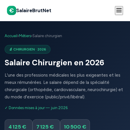
€
SalaireBrutNet
Accueil
›
Métiers
›
Salaire chirurgien
🔬 CHIRURGIEN · 2026
Salaire Chirurgien en 2026
L'une des professions médicales les plus exigeantes et les
mieux rémunérées. Le salaire dépend de la spécialité
chirurgicale (orthopédie, cardiovasculaire, neurochirurgie) et
du mode d'exercice (public/privé/libéral).
✓ Données mises à jour — juin 2026
4 125 €
7 125 €
10 500 €