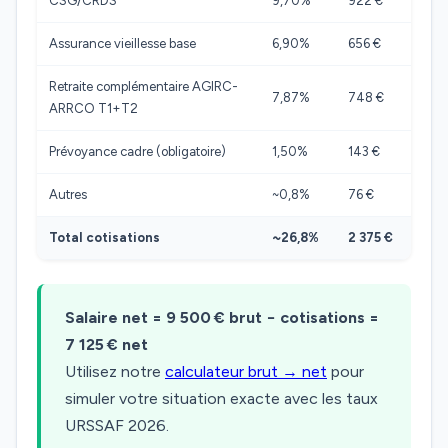
CSG/CRDS
9,70%
922 €
Assurance vieillesse base
6,90%
656 €
Retraite complémentaire AGIRC-
7,87%
748 €
ARRCO T1+T2
Prévoyance cadre (obligatoire)
1,50%
143 €
Autres
~0,8%
76 €
Total cotisations
~26,8%
2 375 €
Salaire net = 9 500 € brut − cotisations =
7 125 € net
Utilisez notre
calculateur brut → net
pour
simuler votre situation exacte avec les taux
URSSAF 2026.