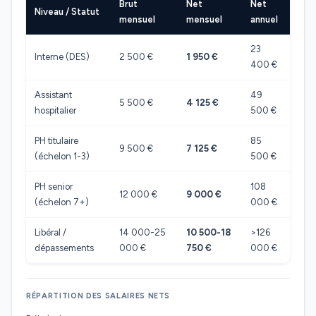
Brut
Net
Net
Niveau / Statut
mensuel
mensuel
annuel
23
Interne (DES)
2 500 €
1 950 €
400 €
Assistant
49
5 500 €
4 125 €
hospitalier
500 €
PH titulaire
85
9 500 €
7 125 €
(échelon 1-3)
500 €
PH senior
108
12 000 €
9 000 €
(échelon 7+)
000 €
Libéral /
14 000-25
10 500-18
>126
dépassements
000 €
750 €
000 €
RÉPARTITION DES SALAIRES NETS