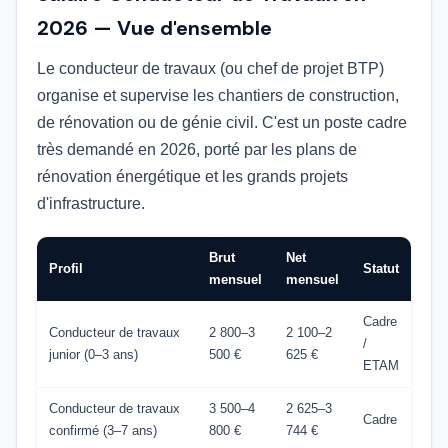
2026 — Vue d'ensemble
Le conducteur de travaux (ou chef de projet BTP)
organise et supervise les chantiers de construction,
de rénovation ou de génie civil. C'est un poste cadre
très demandé en 2026, porté par les plans de
rénovation énergétique et les grands projets
d'infrastructure.
Brut
Net
Profil
Statut
mensuel
mensuel
Cadre
Conducteur de travaux
2 800–3
2 100–2
/
junior (0–3 ans)
500 €
625 €
ETAM
Conducteur de travaux
3 500–4
2 625–3
Cadre
confirmé (3–7 ans)
800 €
744 €