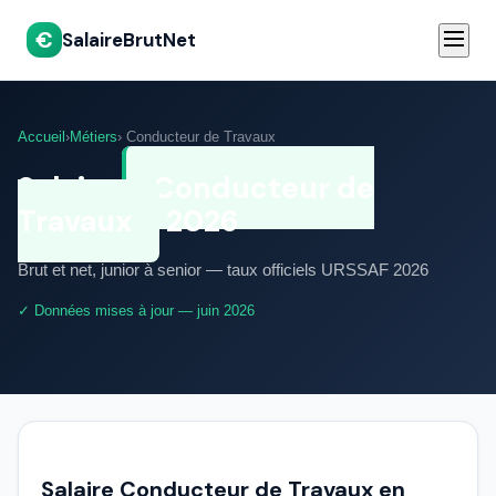
€
SalaireBrutNet
Accueil
›
Métiers
› Conducteur de Travaux
Salaire
Conducteur de
Travaux
2026
Brut et net, junior à senior — taux officiels URSSAF 2026
✓ Données mises à jour — juin 2026
Salaire Conducteur de Travaux en