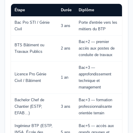
Étape
Durée
Diplôme
Bac Pro STI / Génie
Porte d'entrée vers les
3 ans
Civil
métiers du BTP
Bac+2 — premier
BTS Bâtiment ou
2 ans
accès aux postes de
Travaux Publics
conduite de travaux
Bac+3 —
Licence Pro Génie
approfondissement
1 an
Civil / Bâtiment
technique et
management
Bachelor Chef de
Bac+3 — formation
Chantier (ESTP,
3 ans
professionnalisante
EFAB…)
orientée terrain
Ingénieur BTP (ESTP,
Bac+5 — accès aux
INSA, École des
5 ans
grands groupes et