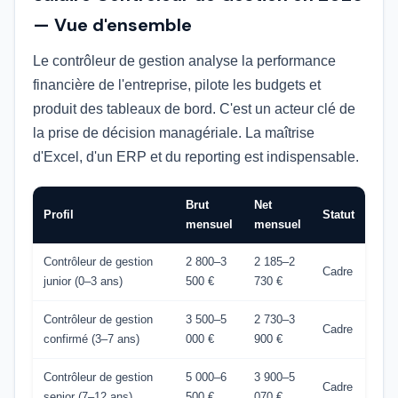
— Vue d'ensemble
Le contrôleur de gestion analyse la performance
financière de l'entreprise, pilote les budgets et
produit des tableaux de bord. C'est un acteur clé de
la prise de décision managériale. La maîtrise
d'Excel, d'un ERP et du reporting est indispensable.
Brut
Net
Profil
Statut
mensuel
mensuel
Contrôleur de gestion
2 800–3
2 185–2
Cadre
junior (0–3 ans)
500 €
730 €
Contrôleur de gestion
3 500–5
2 730–3
Cadre
confirmé (3–7 ans)
000 €
900 €
Contrôleur de gestion
5 000–6
3 900–5
Cadre
senior (7–12 ans)
500 €
070 €