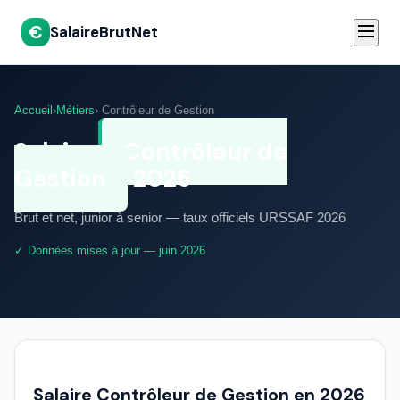
€
SalaireBrutNet
Accueil
›
Métiers
› Contrôleur de Gestion
Salaire
Contrôleur de
Gestion
2026
Brut et net, junior à senior — taux officiels URSSAF 2026
✓ Données mises à jour — juin 2026
Salaire Contrôleur de Gestion en 2026