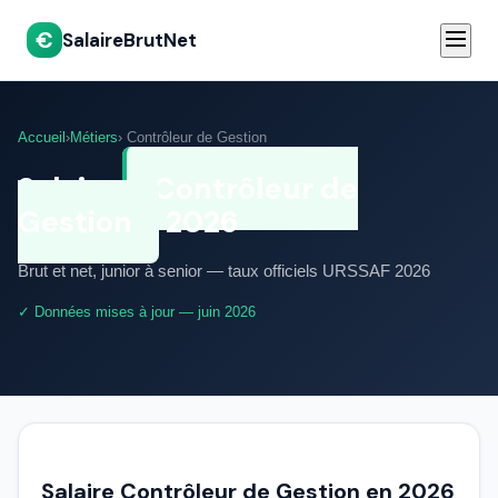
€
SalaireBrutNet
Accueil
›
Métiers
› Contrôleur de Gestion
Salaire
Contrôleur de
Gestion
2026
Brut et net, junior à senior — taux officiels URSSAF 2026
✓ Données mises à jour — juin 2026
Salaire Contrôleur de Gestion en 2026