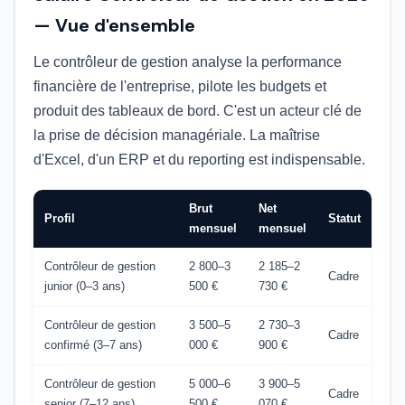
— Vue d'ensemble
Le contrôleur de gestion analyse la performance
financière de l'entreprise, pilote les budgets et
produit des tableaux de bord. C'est un acteur clé de
la prise de décision managériale. La maîtrise
d'Excel, d'un ERP et du reporting est indispensable.
Brut
Net
Profil
Statut
mensuel
mensuel
Contrôleur de gestion
2 800–3
2 185–2
Cadre
junior (0–3 ans)
500 €
730 €
Contrôleur de gestion
3 500–5
2 730–3
Cadre
confirmé (3–7 ans)
000 €
900 €
Contrôleur de gestion
5 000–6
3 900–5
Cadre
senior (7–12 ans)
500 €
070 €