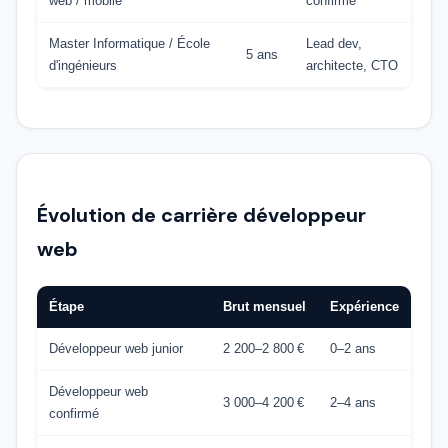
web / mobile
confirmé
Master Informatique / École
Lead dev,
5 ans
d'ingénieurs
architecte, CTO
Évolution de carrière développeur
web
Étape
Brut mensuel
Expérience
Développeur web junior
2 200–2 800 €
0–2 ans
Développeur web
3 000–4 200 €
2–4 ans
confirmé