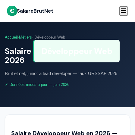
€
SalaireBrutNet
Accueil
›
Métiers
› Développeur Web
Salaire
Développeur Web
2026
Brut et net, junior à lead developer — taux URSSAF 2026
✓ Données mises à jour — juin 2026
Salaire Développeur Web en 2026 —