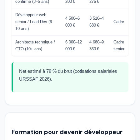
confirmé (3–5 ans)
200 €
276 €
Développeur web
4 500–6
3 510–4
senior / Lead Dev (6–
Cadre
000 €
680 €
10 ans)
Architecte technique /
6 000–12
4 680–9
Cadre
CTO (10+ ans)
000 €
360 €
senior
Net estimé à 78 % du brut (cotisations salariales
URSSAF 2026).
Formation pour devenir développeur