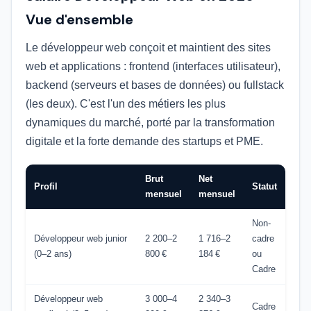
Vue d'ensemble
Le développeur web conçoit et maintient des sites
web et applications : frontend (interfaces utilisateur),
backend (serveurs et bases de données) ou fullstack
(les deux). C'est l'un des métiers les plus
dynamiques du marché, porté par la transformation
digitale et la forte demande des startups et PME.
Brut
Net
Profil
Statut
mensuel
mensuel
Non-
Développeur web junior
2 200–2
1 716–2
cadre
(0–2 ans)
800 €
184 €
ou
Cadre
Développeur web
3 000–4
2 340–3
Cadre