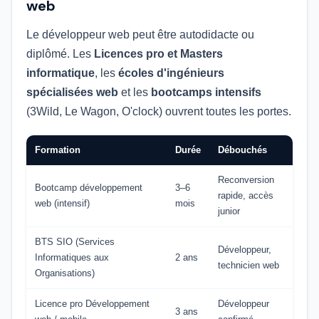
web
Le développeur web peut être autodidacte ou
diplômé. Les
Licences pro et Masters
informatique
, les
écoles d'ingénieurs
spécialisées web
et les
bootcamps intensifs
(3Wild, Le Wagon, O'clock) ouvrent toutes les portes.
Formation
Durée
Débouchés
Reconversion
Bootcamp développement
3–6
rapide, accès
web (intensif)
mois
junior
BTS SIO (Services
Développeur,
Informatiques aux
2 ans
technicien web
Organisations)
Licence pro Développement
Développeur
3 ans