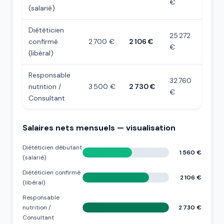
€
(salarié)
Diététicien
25 272
confirmé
2 700 €
2 106 €
€
(libéral)
Responsable
32 760
nutrition /
3 500 €
2 730 €
€
Consultant
Salaires nets mensuels — visualisation
Diététicien débutant
1 560 €
(salarié)
Diététicien confirmé
2 106 €
(libéral)
Responsable
nutrition /
2 730 €
Consultant