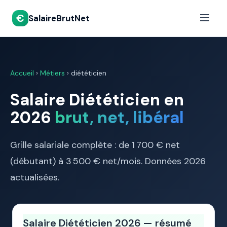
€
SalaireBrutNet
Accueil
›
Métiers
› diététicien
Salaire Diététicien en
2026
brut, net, libéral
Grille salariale complète : de 1 700 € net
(débutant) à 3 500 € net/mois. Données 2026
actualisées.
Salaire Diététicien 2026 — résumé