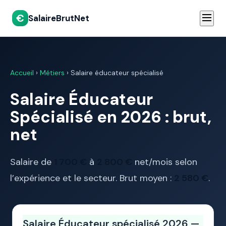
€
SalaireBrutNet
Accueil
›
Métiers
› Salaire éducateur spécialisé
Salaire Éducateur
Spécialisé en 2026 : brut,
net
Salaire de
1 700 €
à
2 800 €
net/mois selon
l’expérience et le secteur. Brut moyen :
2 580 €
.
Salaire Éducateur spécialisé 2026 —