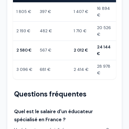
16 894
1 805 €
397 €
1 407 €
€
20 526
2 193 €
482 €
1 710 €
€
24 144
2 580 €
567 €
2 012 €
€
28 978
3 096 €
681 €
2 414 €
€
Questions fréquentes
Quel est le salaire d'un éducateur
spécialisé en France ?