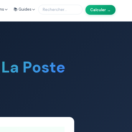
ons
📚 Guides
Calculer →
 La Poste