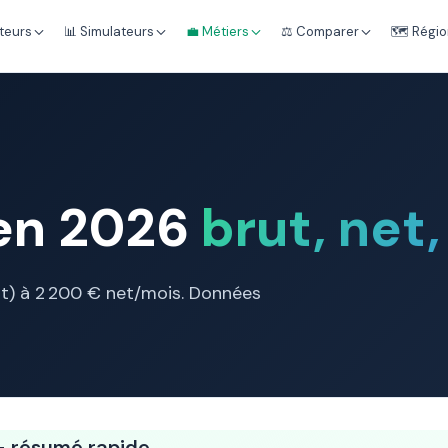
teurs
📊 Simulateurs
💼 Métiers
⚖️ Comparer
🗺️ Régi
 en 2026
brut, net,
ant) à 2 200 € net/mois. Données
— résumé rapide