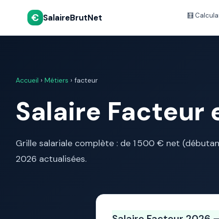
€
🧮 Calcula
SalaireBrutNet
Accueil
›
Métiers
› facteur
Salaire Facteur
Grille salariale complète : de 1 500 € net (début
2026 actualisées.
Salaire Facteur 2026 