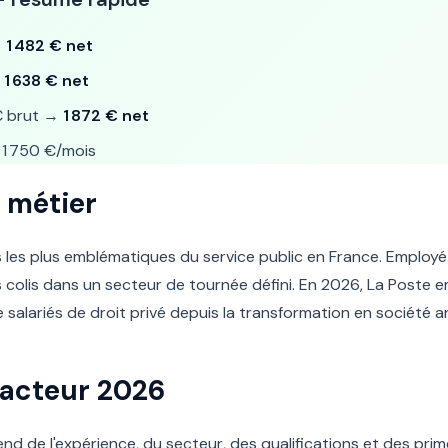
→
1 482 € net
→
1 638 € net
€ brut →
1 872 € net
1 750 €/mois
 métier
s les plus emblématiques du service public en France. Employé p
es colis dans un secteur de tournée défini. En 2026, La Poste 
e salariés de droit privé depuis la transformation en société
 Facteur 2026
nd de l'expérience, du secteur, des qualifications et des primes.