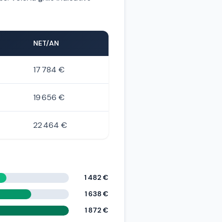
NET/AN
17 784 €
19 656 €
22 464 €
1 482 €
1 638 €
1 872 €