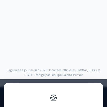
Page mise à jour en juin 2026 · Données officielles
URSSAF
, BOSS et
DGFIP · Rédigé par l'
équipe SalaireBrutNet
🍪
Politique de confidentialité
·
Mentions légales
·
À propos
·
Contact
·
FAQ
·
Aide
·
Blog
·
Presse
·
© 2026 SalaireBrutNet
·
Cookies