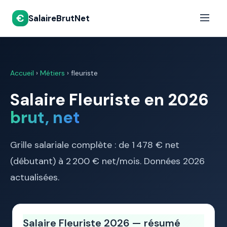
€
SalaireBrutNet
Accueil
›
Métiers
› fleuriste
Salaire Fleuriste en 2026
brut, net
Grille salariale complète : de 1 478 € net
(débutant) à 2 200 € net/mois. Données 2026
actualisées.
Salaire Fleuriste 2026 — résumé