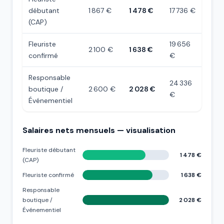
débutant
1 867 €
1 478 €
17 736 €
(CAP)
Fleuriste
19 656
2 100 €
1 638 €
confirmé
€
Responsable
24 336
boutique /
2 600 €
2 028 €
€
Événementiel
Salaires nets mensuels — visualisation
Fleuriste débutant
1 478 €
(CAP)
Fleuriste confirmé
1 638 €
Responsable
boutique /
2 028 €
Événementiel