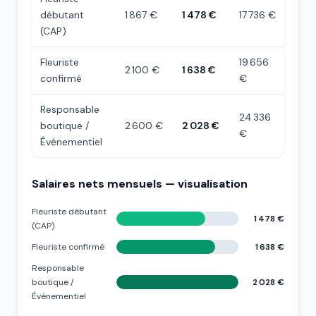
débutant
1 867 €
1 478 €
17 736 €
(CAP)
Fleuriste
19 656
2 100 €
1 638 €
confirmé
€
Responsable
24 336
boutique /
2 600 €
2 028 €
€
Événementiel
Salaires nets mensuels — visualisation
Fleuriste débutant
1 478 €
(CAP)
Fleuriste confirmé
1 638 €
Responsable
boutique /
2 028 €
Événementiel