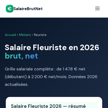
€
SalaireBrutNet
Accueil
›
Métiers
› fleuriste
Salaire Fleuriste en 2026
brut, net
Grille salariale complète : de 1 478 € net
(débutant) à 2 200 € net/mois. Données 2026
actualisées.
Salaire Fleuriste 2026 — résumé