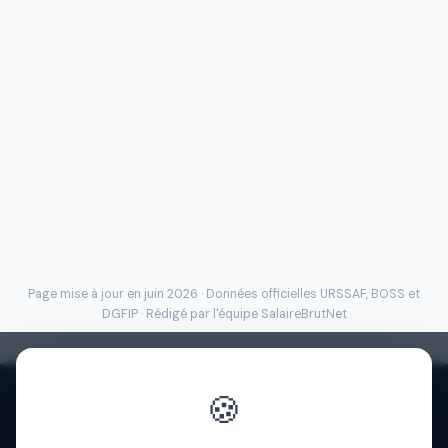
Page mise à jour en juin 2026 · Données officielles
URSSAF
, BOSS et
DGFIP · Rédigé par l'
équipe SalaireBrutNet
🍪
Politique de confidentialité
·
Mentions légales
·
À propos
·
Contact
·
FAQ
·
Aide
·
Blog
·
Presse
·
© 2026 SalaireBrutNet
·
Cookies