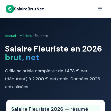
€
SalaireBrutNet
Accueil
›
Métiers
› fleuriste
Salaire Fleuriste en 2026
brut, net
Grille salariale complète : de 1 478 € net
(débutant) à 2 200 € net/mois. Données 2026
actualisées.
Salaire Fleuriste 2026 — résumé