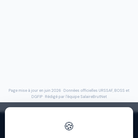
Page mise à jour en juin 2026 · Données officielles
URSSAF
, BOSS et
DGFIP · Rédigé par l'
équipe SalaireBrutNet
🍪
Politique de confidentialité
·
Mentions légales
·
À propos
·
Contact
·
FAQ
·
Aide
·
Blog
·
Presse
·
© 2026 SalaireBrutNet
·
Cookies