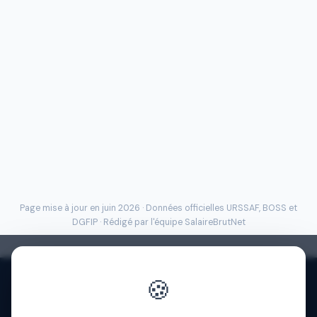
Page mise à jour en juin 2026 · Données officielles
URSSAF
, BOSS et
DGFIP · Rédigé par l'
équipe SalaireBrutNet
🍪
Politique de confidentialité
·
Mentions légales
·
À propos
·
Contact
·
FAQ
·
Aide
·
Blog
·
Presse
·
© 2026 SalaireBrutNet
·
Cookies