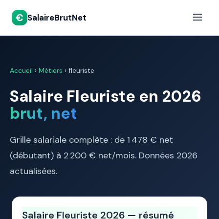
€
SalaireBrutNet
Accueil
›
Métiers
› fleuriste
Salaire Fleuriste en 2026
brut, net
Grille salariale complète : de 1 478 € net
(débutant) à 2 200 € net/mois. Données 2026
actualisées.
Salaire Fleuriste 2026 — résumé