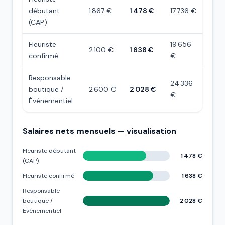
débutant
1 867 €
1 478 €
17 736 €
(CAP)
Fleuriste
19 656
2 100 €
1 638 €
confirmé
€
Responsable
24 336
boutique /
2 600 €
2 028 €
€
Événementiel
Salaires nets mensuels — visualisation
Fleuriste débutant
1 478 €
(CAP)
Fleuriste confirmé
1 638 €
Responsable
boutique /
2 028 €
Événementiel