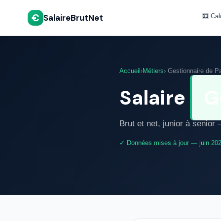
€
SalaireBrutNet
🧮 Cal
Accueil
›
Métiers
› Gestionnaire de P
Salaire
G
Brut et net, junior à senio
✓ Données mises à jour — juin 20