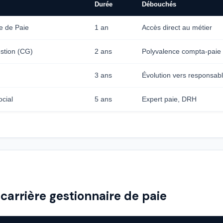
Durée
Débouchés
re de Paie
1 an
Accès direct au métier
stion (CG)
2 ans
Polyvalence compta-paie
3 ans
Évolution vers responsabl
ocial
5 ans
Expert paie, DRH
 carrière gestionnaire de paie