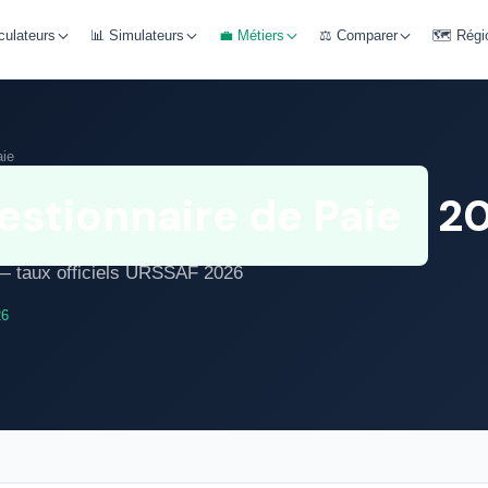
culateurs
📊 Simulateurs
💼 Métiers
⚖️ Comparer
🗺️ Régi
aie
estionnaire de Paie
20
r — taux officiels URSSAF 2026
26