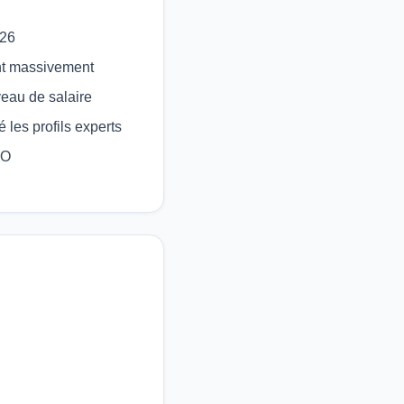
026
nt massivement
veau de salaire
é les profils experts
PO