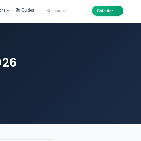
ons
📚 Guides
Calculer →
26