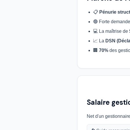
📋
Pénurie struct
🟢 Forte demand
💻 La maîtrise de
📈 La
DSN (Décla
🏢
70%
des gestio
Salaire gesti
Net d'un gestionnaire