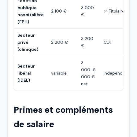
Fonction
publique
3 000
2 100 €
✅ Titulaire
hospitalière
€
(FPH)
Secteur
3 200
privé
2 200 €
CDI
€
(clinique)
3
Secteur
000–5
libéral
variable
Indépendant
000 €
(IDEL)
net
Primes et compléments
de salaire