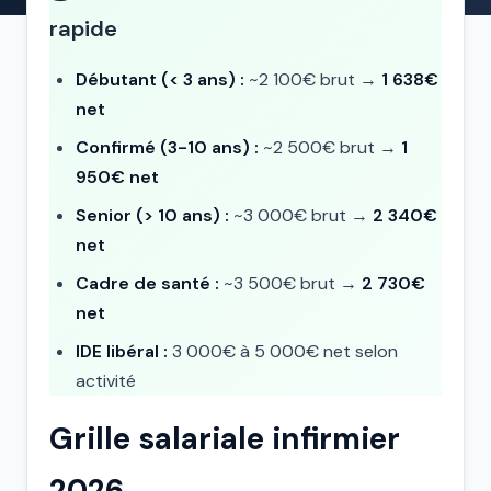
rapide
Débutant (< 3 ans) :
~2 100€ brut →
1 638€
net
Confirmé (3-10 ans) :
~2 500€ brut →
1
950€ net
Senior (> 10 ans) :
~3 000€ brut →
2 340€
net
Cadre de santé :
~3 500€ brut →
2 730€
net
IDE libéral :
3 000€ à 5 000€ net selon
activité
Grille salariale infirmier
2026