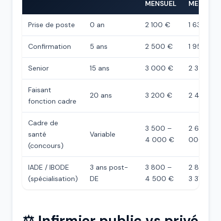
MENSUEL
MENSUEL
Prise de poste
0 an
2 100 €
1 638 €
Confirmation
5 ans
2 500 €
1 950 €
Senior
15 ans
3 000 €
2 340 €
Faisant
20 ans
3 200 €
2 400 €
fonction cadre
Cadre de
3 500 –
2 625 – 3
santé
Variable
4 000 €
000 €
(concours)
IADE / IBODE
3 ans post-
3 800 –
2 850 –
(spécialisation)
DE
4 500 €
3 375 €
⚖️ Infirmier public vs privé