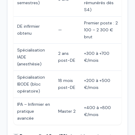
semestres)
rémunérés dès
S4)
Premier poste : 2
DE infirmier
—
100 – 2 300 €
obtenu
brut
Spécialisation
2 ans
+300 à +700
IADE
post-DE
€/mois
(anesthésie)
Spécialisation
18 mois
+200 à +500
IBODE (bloc
post-DE
€/mois
opératoire)
IPA – Infirmier en
+400 à +800
pratique
Master 2
€/mois
avancée