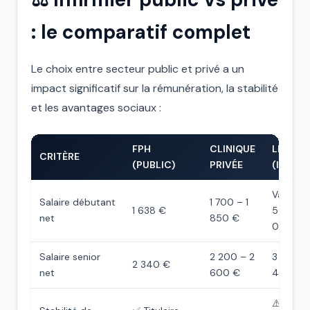
: le comparatif complet
Le choix entre secteur public et privé a un
impact significatif sur la rémunération, la stabilité
et les avantages sociaux :
FPH
CLINIQUE
LIBÉRA
CRITÈRE
(PUBLIC)
PRIVÉE
(IDEL)
Variable 
Salaire débutant
1 700 – 1
1 638 €
500 – 3
net
850 €
000 €)
Salaire senior
2 200 – 2
3 000 –
2 340 €
net
600 €
400 €
⚠️ Dépe