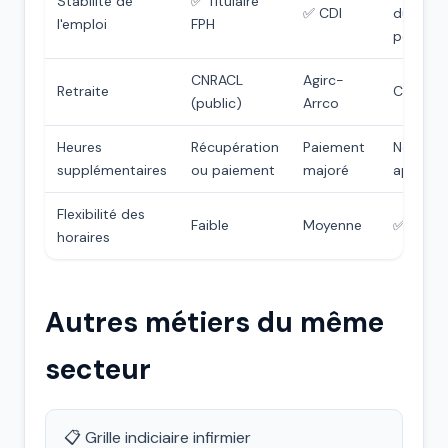
Stabilité de
✅ Titulaire
✅ CDI
du
l'emploi
FPH
portefeu
CNRACL
Agirc-
Retraite
CARPIM
(public)
Arrco
Heures
Récupération
Paiement
Non
supplémentaires
ou paiement
majoré
applicab
Flexibilité des
Faible
Moyenne
✅ Forte
horaires
Autres métiers du même
secteur
📋 Grille indiciaire infirmier