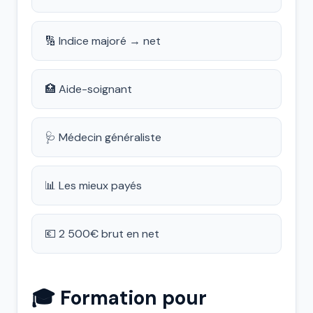
🔢 Indice majoré → net
🏥 Aide-soignant
🩺 Médecin généraliste
📊 Les mieux payés
💶 2 500€ brut en net
🎓 Formation pour