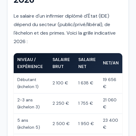
Le salaire d'un infirmier diplômé d'État (IDE)
dépend du secteur (public/privé/libéral), de
l'échelon et des primes. Voici la grille indicative
2026 :
NIVEAU /
SALAIRE
SALAIRE
NET/AN
EXPÉRIENCE
BRUT
NET
Débutant
19 656
2 100 €
1 638 €
(échelon 1)
€
2-3 ans
21 060
2 250 €
1 755 €
(échelon 3)
€
5 ans
23 400
2 500 €
1 950 €
(échelon 5)
€