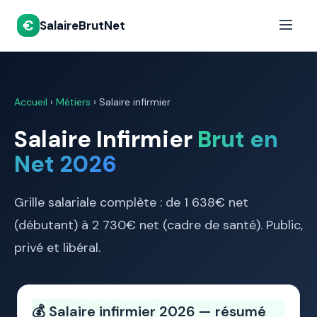
€
SalaireBrutNet
Accueil
›
Métiers
› Salaire infirmier
Salaire Infirmier
Brut en
Net 2026
Grille salariale complète : de 1 638€ net
(débutant) à 2 730€ net (cadre de santé). Public,
privé et libéral.
💰 Salaire infirmier 2026 — résumé