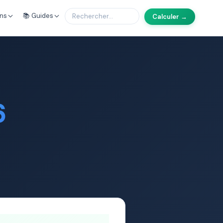
ons
📚 Guides
Calculer →
6