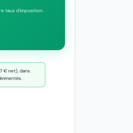
re taux d'imposition.
17 € net), dans
périmentés.