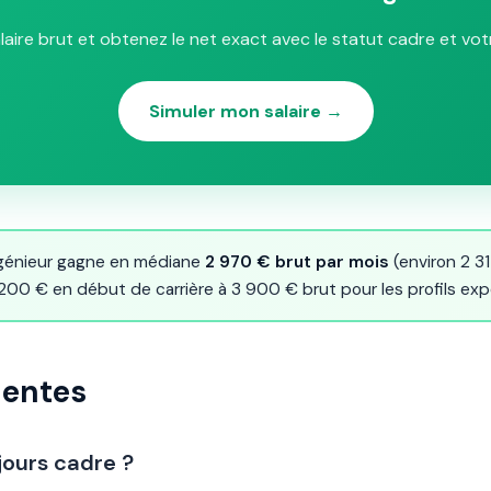
aire brut et obtenez le net exact avec le statut cadre et vot
Simuler mon salaire →
génieur gagne en médiane
2 970 € brut par mois
(environ 2 3
 200 € en début de carrière à 3 900 € brut pour les profils ex
uentes
jours cadre ?