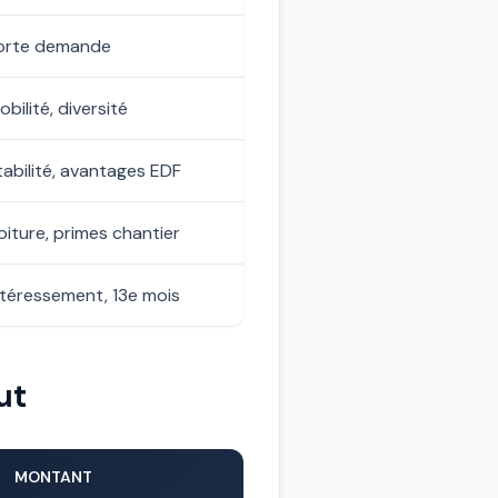
orte demande
obilité, diversité
tabilité, avantages EDF
oiture, primes chantier
ntéressement, 13e mois
ut
MONTANT