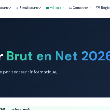
teurs
📊 Simulateurs
💼 Métiers
⚖️ Comparer
🗺️ Régi
r
Brut en Net 202
e par secteur : informatique,
2026 — résumé