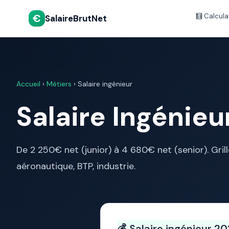
€
🧮 Calcula
SalaireBrutNet
Accueil
›
Métiers
› Salaire ingénieur
Salaire Ingénieu
De 2 250€ net (junior) à 4 680€ net (senior). Grill
aéronautique, BTP, industrie.
💰 Salaire ingénieur 