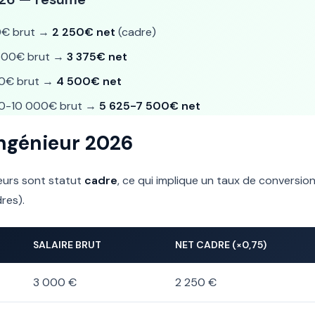
€ brut →
2 250€ net
(cadre)
500€ brut →
3 375€ net
0€ brut →
4 500€ net
0-10 000€ brut →
5 625-7 500€ net
 ingénieur 2026
eurs sont statut
cadre
, ce qui implique un taux de conversi
res).
SALAIRE BRUT
NET CADRE (×0,75)
3 000 €
2 250 €