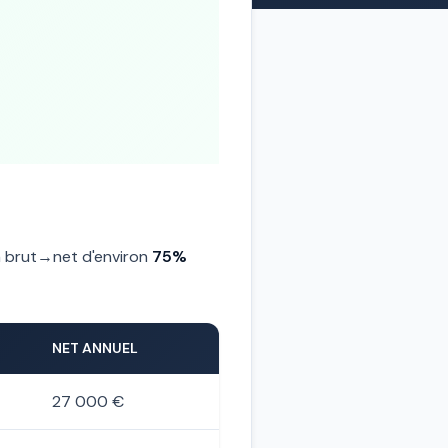
on brut→net d'environ
75%
NET ANNUEL
27 000 €