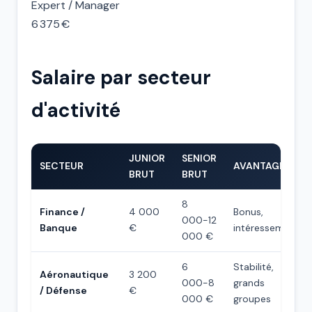
Expert / Manager
6 375 €
Salaire par secteur
d'activité
JUNIOR
SENIOR
SECTEUR
AVANTAGES
BRUT
BRUT
8
Finance /
4 000
Bonus,
000-12
Banque
€
intéressement
000 €
6
Stabilité,
Aéronautique
3 200
000-8
grands
/ Défense
€
000 €
groupes