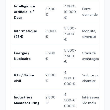
Intelligence
7 000-
3 500
Forte
artificielle /
10 000
€
demande
Data
€
5 500-
Informatique
3 000
Mobilité,
7 000
(ESN)
€
diversité
€
5 500-
Énergie /
3 200
Stabilité,
7 500
Nucléaire
€
avantages EDF
€
4
BTP / Génie
2 800
Voiture, primes
500-6
civil
€
chantier
000 €
4
Industrie /
2 800
Intéressement,
500-6
Manufacturing
€
13e mois
000 €