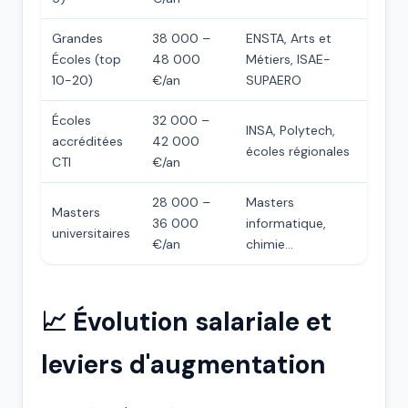
Grandes
38 000 –
ENSTA, Arts et
Écoles (top
48 000
Métiers, ISAE-
10-20)
€/an
SUPAERO
Écoles
32 000 –
INSA, Polytech,
accréditées
42 000
écoles régionales
CTI
€/an
28 000 –
Masters
Masters
36 000
informatique,
universitaires
€/an
chimie...
📈 Évolution salariale et
leviers d'augmentation