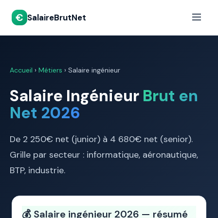
€
SalaireBrutNet
Accueil
›
Métiers
› Salaire ingénieur
Salaire Ingénieur
Brut en
Net 2026
De 2 250€ net (junior) à 4 680€ net (senior).
Grille par secteur : informatique, aéronautique,
BTP, industrie.
💰 Salaire ingénieur 2026 — résumé