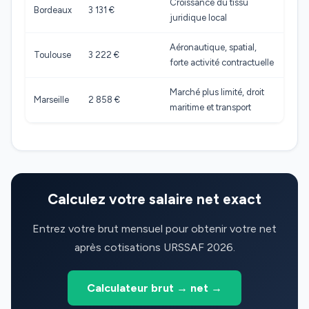
Croissance du tissu
Bordeaux
3 131 €
juridique local
Aéronautique, spatial,
Toulouse
3 222 €
forte activité contractuelle
Marché plus limité, droit
Marseille
2 858 €
maritime et transport
Calculez votre salaire net exact
Entrez votre brut mensuel pour obtenir votre net
après cotisations URSSAF 2026.
Calculateur brut → net →