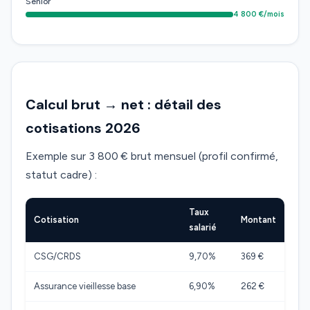
Senior
4 800 €/mois
Calcul brut → net : détail des
cotisations 2026
Exemple sur 3 800 € brut mensuel (profil confirmé,
statut cadre) :
Taux
Cotisation
Montant
salarié
CSG/CRDS
9,70%
369 €
Assurance vieillesse base
6,90%
262 €