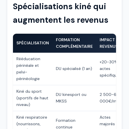
Spécialisations kiné qui
augmentent les revenus
FORMATION
IMPACT
SPÉCIALISATION
COMPLÉMENTAIRE
REVENUS
Rééducation
+20-30%
périnéale et
DU spécialisé (1 an)
actes
pelvi-
spécifiques
périnéologie
Kiné du sport
DU kinesport ou
2 500-6
(sportifs de haut
MKSS
000€/mois
niveau)
Kiné respiratoire
Actes
Formation
(nourrissons,
majorés
continue