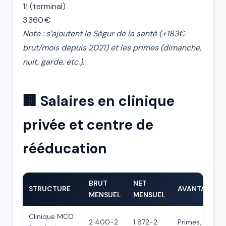
11 (terminal)
3 360 €
Note : s'ajoutent le Ségur de la santé (+183€
brut/mois depuis 2021) et les primes (dimanche,
nuit, garde, etc.).
🏢 Salaires en clinique
privée et centre de
rééducation
BRUT
NET
STRUCTURE
AVANTAGES
MENSUEL
MENSUEL
Clinique MCO
2 400-2
1 872-2
Primes,