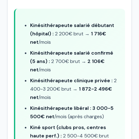
Kinésithérapeute salarié débutant
(hôpital) :
2 200€ brut →
1 716€
net
/mois
Kinésithérapeute salarié confirmé
(5 ans) :
2 700€ brut →
2 106€
net
/mois
Kinésithérapeute clinique privée :
2
400-3 200€ brut →
1 872-2 496€
net
/mois
Kinésithérapeute libéral :
3 000-5
500€ net
/mois (après charges)
Kiné sport (clubs pros, centres
haute perf.) :
2 500-4 500€ brut