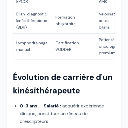
BPCO)
AMK
Bilan-diagnostic
Valorisation
Formation
kinésithérapique
actes
obligatoire
(BDK)
bilans
Patientèle
Lymphodrainage
Certification
oncologie
manuel
VODDER
premium
Évolution de carrière d'un
kinésithérapeute
0-3 ans — Salarié :
acquérir expérience
clinique, constituer un réseau de
prescripteurs