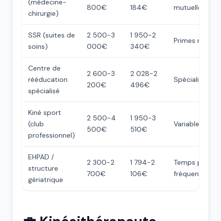
(médecine-
800€
184€
mutuelle
chirurgie)
SSR (suites de
2 500-3
1 950-2
Primes nuit
soins)
000€
340€
Centre de
2 600-3
2 028-2
rééducation
Spécialisation
200€
496€
spécialisé
Kiné sport
2 500-4
1 950-3
(club
Variable
500€
510€
professionnel)
EHPAD /
2 300-2
1 794-2
Temps partiel
structure
700€
106€
fréquent
gériatrique