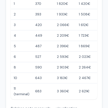
1
370
1 820€
1 420€
2
393
1 933€
1 508€
3
420
2 066€
1 612€
4
449
2 209€
1 723€
5
487
2 396€
1 869€
6
527
2 593€
2 023€
8
590
2 903€
2 264€
10
643
3 163€
2 467€
11
683
3 360€
2 621€
(terminal)