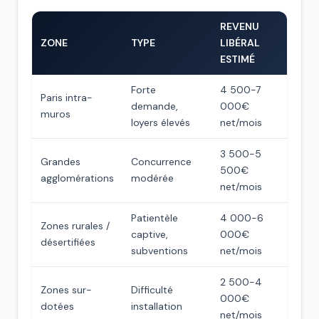
REVENU
ZONE
TYPE
LIBÉRAL
ESTIMÉ
Forte
4 500-7
Paris intra-
demande,
000€
muros
loyers élevés
net/mois
3 500-5
Grandes
Concurrence
500€
agglomérations
modérée
net/mois
Patientèle
4 000-6
Zones rurales /
captive,
000€
désertifiées
subventions
net/mois
2 500-4
Zones sur-
Difficulté
000€
dotées
installation
net/mois