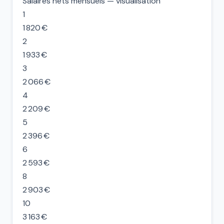
Salaires nets mensuels — visualisation
1
1 820 €
2
1 933 €
3
2 066 €
4
2 209 €
5
2 396 €
6
2 593 €
8
2 903 €
10
3 163 €