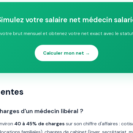
Simulez votre salaire net médecin salari
votre brut mensuel et obtenez votre net exact avec le statu
Calculer mon net →
uentes
harges d'un médecin libéral ?
environ
40 à 45% de charges
sur son chiffre d'affaires : cot
locations familiales), charges de cabinet (loyer, secrétariat, 