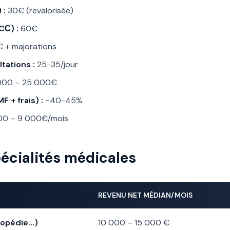
 :
30€ (revalorisée)
CС) :
60€
 + majorations
tations :
25-35/jour
000 – 25 000€
 + frais) :
~40-45%
00 – 9 000€/mois
écialités médicales
REVENU NET MÉDIAN/MOIS
thopédie…)
10 000 – 15 000 €