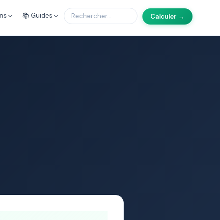
ons
📚 Guides
Calculer →
6