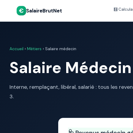
€
🧮 Calcula
SalaireBrutNet
Accueil
›
Métiers
› Salaire médecin
Salaire Médecin
Interne, remplaçant, libéral, salarié : tous les reve
3.
🩺 Revenus médecin g