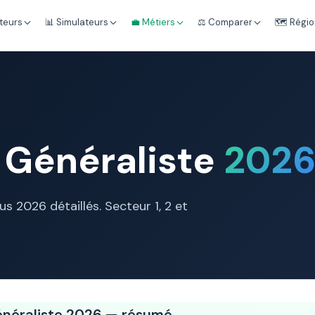
teurs
📊 Simulateurs
💼 Métiers
⚖️ Comparer
🗺️ Régi
 Généraliste
202
nus 2026 détaillés. Secteur 1, 2 et
énéraliste 2026 — résumé