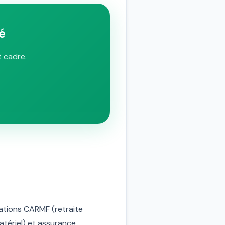
é
t cadre.
isations CARMF (retraite
matériel) et assurance