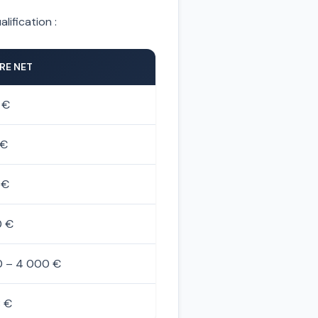
lification :
RE NET
 €
 €
 €
0 €
0 – 4 000 €
8 €