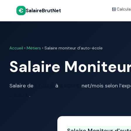
€
🧮 Calcula
SalaireBrutNet
Accueil
›
Métiers
› Salaire moniteur d'auto-école
Salaire Moniteur
Salaire de
1 700 €
à
2 600 €
net/mois selon l’expé
2 530 €
.
Salaire Moniteur d'au