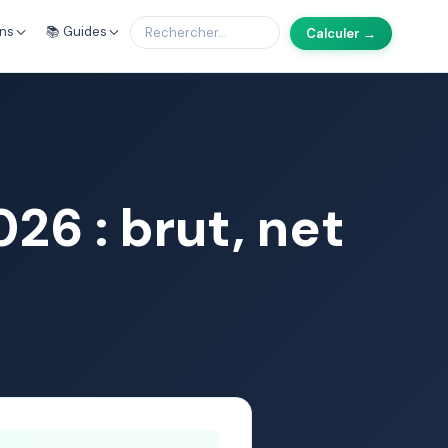
ons
📚 Guides
Calculer →
26 : brut, net