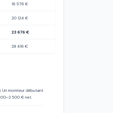
16 576 €
20 124 €
23 676 €
28 416 €
6. Un moniteur débutant
2 200–2 500 € net.