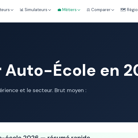
teurs
📊 Simulateurs
💼 Métiers
⚖️ Comparer
🗺️ Régi
 Auto-École en 20
rience et le secteur. Brut moyen :
to-école 2026 — résumé rapide