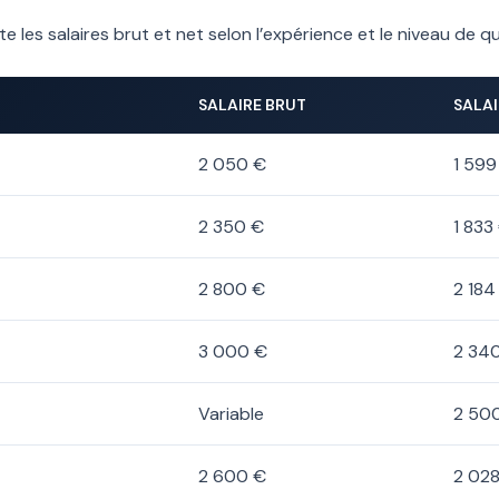
les salaires brut et net selon l’expérience et le niveau de qua
SALAIRE BRUT
SALAI
2 050 €
1 599
2 350 €
1 833
2 800 €
2 184
3 000 €
2 34
Variable
2 50
2 600 €
2 02