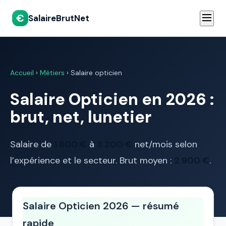
€
SalaireBrutNet
Accueil
›
Métiers
› Salaire opticien
Salaire Opticien en 2026 :
brut, net, lunetier
Salaire de
1 800 €
à
3 200 €
net/mois selon
l’expérience et le secteur. Brut moyen :
2 900 €
.
Salaire Opticien 2026 — résumé
rapide