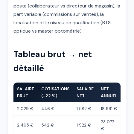
poste (collaborateur vs directeur de magasin), la
part variable (commissions sur ventes), la
localisation et le niveau de qualification (BTS
optique vs master optométrie).
Tableau brut → net
détaillé
SALAIRE
COTISATIONS
SALAIRE
NET
BRUT
(~22 %)
NET
ANNUEL
2 029 €
446 €
1 582 €
18 991 €
23 072
2 465 €
542 €
1 922 €
€