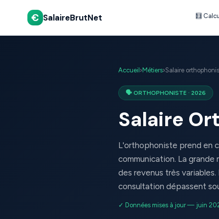
€
SalaireBrutNet
🧮 Calc
Accueil
›
Métiers
›
Salaire orthophoni
🗣️ ORTHOPHONISTE · 2026
Salaire O
L'orthophoniste prend en ch
communication. La grande ma
des revenus très variables.
consultation dépassent sou
✓ Données mises à jour — juin 20