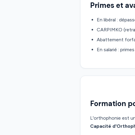
Primes et a
En libéral : dépa
CARPIMKO (retrait
Abattement forfai
En salarié : prim
Formation po
L'orthophonie est u
Capacité d'Orthop