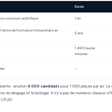
Durée
ou concours spécifique
1 an
Centre de Formation Universitaire en
5 ans
1 450 heures
incluses
des
–
geante : environ
4 000 candidats
pour 1 000 places par an. Le
ces du langage et la biologie. Il n'y a pas de numerus clausus off
n CFUO.