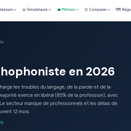
ulateurs
📊 Simulateurs
💼 Métiers
⚖️ Comparer
🗺️ Régi
ste
rthophoniste en 2026
arge les troubles du langage, de la parole et de la
jorité exerce en libéral (85% de la profession), avec
 Le secteur manque de professionnels et les délais de
vent 12 mois.
26