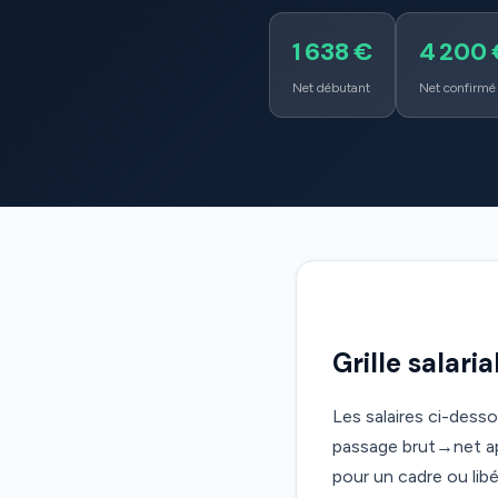
1 638 €
4 200 
Net débutant
Net confirmé
Grille salar
Les salaires ci-dess
passage brut→net app
pour un cadre ou libér