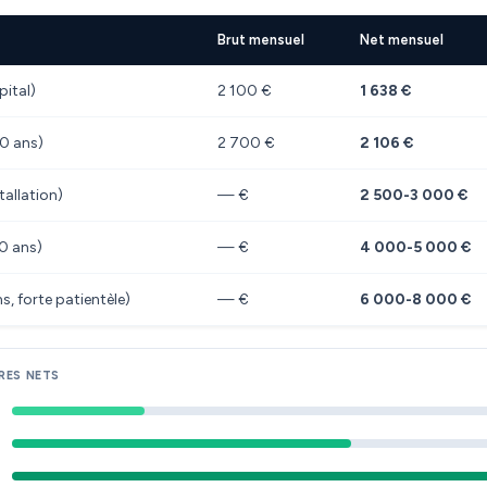
Brut mensuel
Net mensuel
pital)
2 100 €
1 638 €
10 ans)
2 700 €
2 106 €
tallation)
— €
2 500-3 000 €
10 ans)
— €
4 000-5 000 €
s, forte patientèle)
— €
6 000-8 000 €
RES NETS