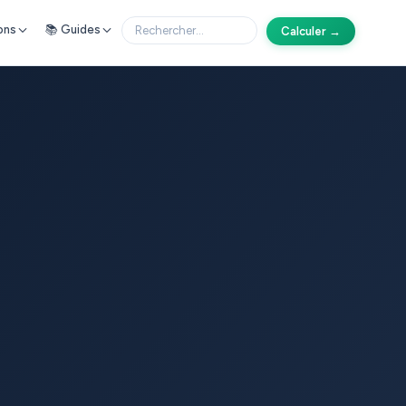
ons
📚 Guides
Calculer →