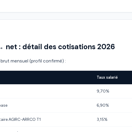
→ net : détail des cotisations 2026
brut mensuel (profil confirmé) :
Taux salarié
9,70%
base
6,90%
taire AGIRC-ARRCO T1
3,15%