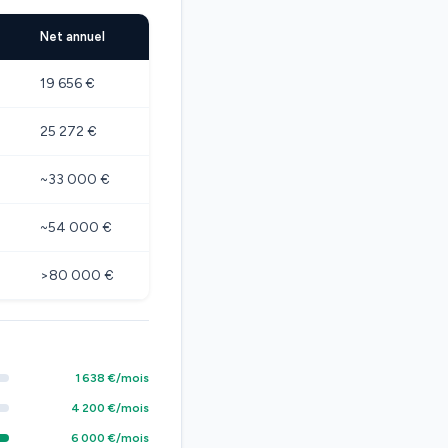
Net annuel
19 656 €
25 272 €
~33 000 €
~54 000 €
>80 000 €
1 638 €/mois
4 200 €/mois
6 000 €/mois