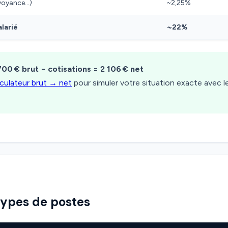
évoyance…)
~2,25%
alarié
~22%
700 € brut − cotisations = 2 106 € net
lculateur brut → net
pour simuler votre situation exacte avec 
types de postes