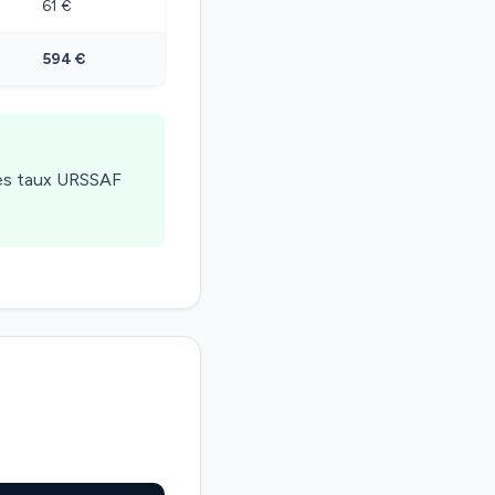
61 €
594 €
les taux URSSAF