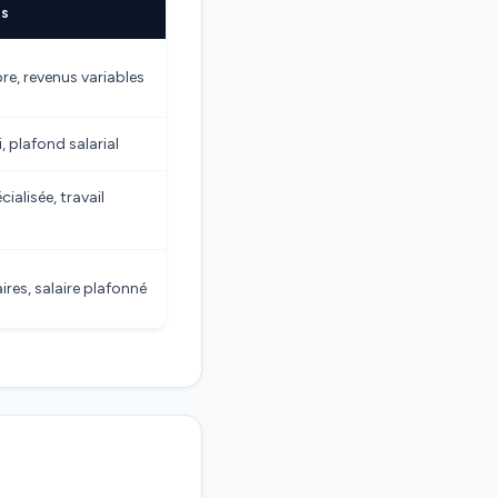
es
re, revenus variables
, plafond salarial
ialisée, travail
res, salaire plafonné