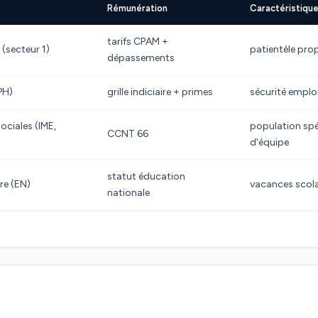
Rémunération
Caractéristiqu
tarifs CPAM +
 (secteur 1)
patientèle prop
dépassements
PH)
grille indiciaire + primes
sécurité emploi
ciales (IME,
population spéc
CCNT 66
d'équipe
statut éducation
re (EN)
vacances scolai
nationale