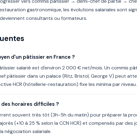
ogresser vers commis pâtissier → demi-chef de partie → chef 
 restauration gastronomique, les évolutions salariales sont sign
 deviennent consultants ou formateurs.
quentes
oyen d'un pâtissier en France ?
âtissier salarié est d'environ 2 000 € net/mois. Un commis pâ
ef pâtissier dans un palace (Ritz, Bristol, George V) peut a
ctive HCR (hôtellerie-restauration) fixe les minima par niveau.
 des horaires difficiles ?
arrent souvent très tôt (3h-5h du matin) pour préparer la pro
ajorés (+10 à 25 % selon la CCN HCR) et compensés par des jo
a négociation salariale.