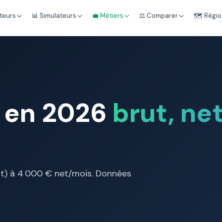
teurs
📊 Simulateurs
💼 Métiers
⚖️ Comparer
🗺️ Régi
r en 2026
brut, net
ant) à 4 000 € net/mois. Données