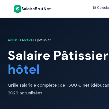
€
🧮 Calcula
SalaireBrutNet
Accueil
›
Métiers
› pâtissier
Salaire Pâtissie
hôtel
Grille salariale complète : de 1 600 € net (début
2026 actualisées.