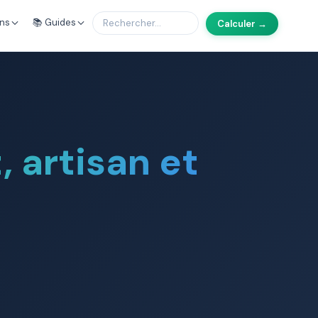
ons
📚 Guides
Calculer →
, artisan et