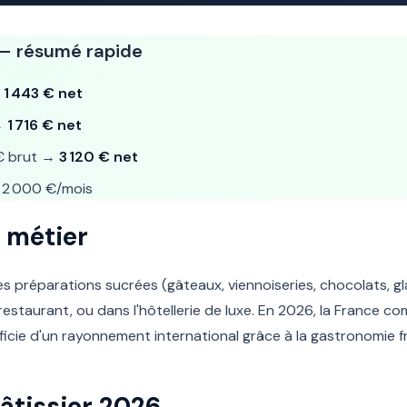
 — résumé rapide
→
1 443 € net
→
1 716 € net
€ brut →
3 120 € net
2 000 €/mois
 métier
es préparations sucrées (gâteaux, viennoiseries, chocolats, gla
 restaurant, ou dans l'hôtellerie de luxe. En 2026, la France 
ficie d'un rayonnement international grâce à la gastronomie f
Pâtissier 2026