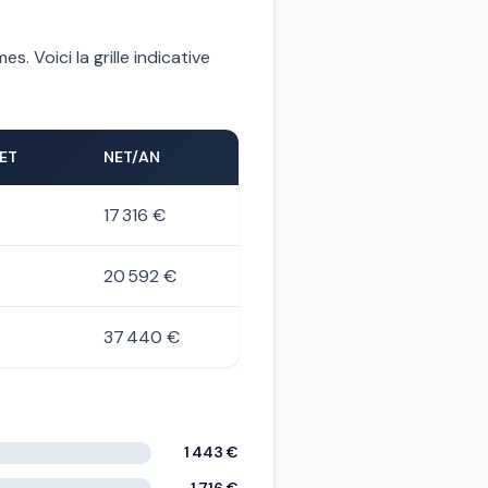
s. Voici la grille indicative
NET
NET/AN
17 316 €
20 592 €
37 440 €
1 443 €