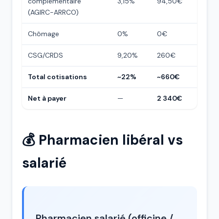
complémentaire
3,15%
94,50€
(AGIRC-ARRCO)
Chômage
0%
0€
CSG/CRDS
9,20%
260€
Total cotisations
~22%
~660€
Net à payer
—
2 340€
💰 Pharmacien libéral vs
salarié
Pharmacien salarié (officine /