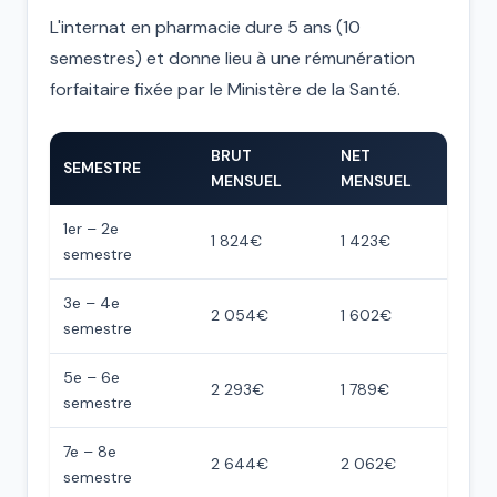
L'internat en pharmacie dure 5 ans (10
semestres) et donne lieu à une rémunération
forfaitaire fixée par le Ministère de la Santé.
BRUT
NET
SEMESTRE
MENSUEL
MENSUEL
1er – 2e
1 824€
1 423€
semestre
3e – 4e
2 054€
1 602€
semestre
5e – 6e
2 293€
1 789€
semestre
7e – 8e
2 644€
2 062€
semestre