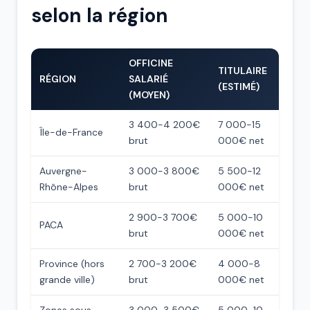
selon la région
OFFICINE
TITULAIRE
RÉGION
SALARIÉ
(ESTIMÉ)
(MOYEN)
3 400-4 200€
7 000-15
Île-de-France
brut
000€ net
Auvergne-
3 000-3 800€
5 500-12
Rhône-Alpes
brut
000€ net
2 900-3 700€
5 000-10
PACA
brut
000€ net
Province (hors
2 700-3 200€
4 000-8
grande ville)
brut
000€ net