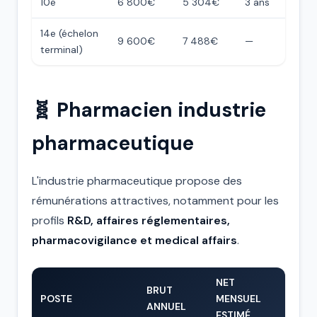
10e
6 800€
5 304€
3 ans
14e (échelon
9 600€
7 488€
—
terminal)
🧬 Pharmacien industrie
pharmaceutique
L'industrie pharmaceutique propose des
rémunérations attractives, notamment pour les
profils
R&D, affaires réglementaires,
pharmacovigilance et medical affairs
.
NET
BRUT
POSTE
MENSUEL
ANNUEL
ESTIMÉ