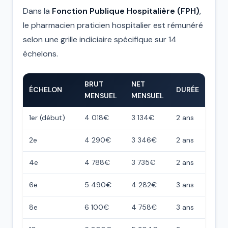
Dans la
Fonction Publique Hospitalière (FPH)
,
le pharmacien praticien hospitalier est rémunéré
selon une grille indiciaire spécifique sur 14
échelons.
BRUT
NET
ÉCHELON
DURÉE
MENSUEL
MENSUEL
1er (début)
4 018€
3 134€
2 ans
2e
4 290€
3 346€
2 ans
4e
4 788€
3 735€
2 ans
6e
5 490€
4 282€
3 ans
8e
6 100€
4 758€
3 ans