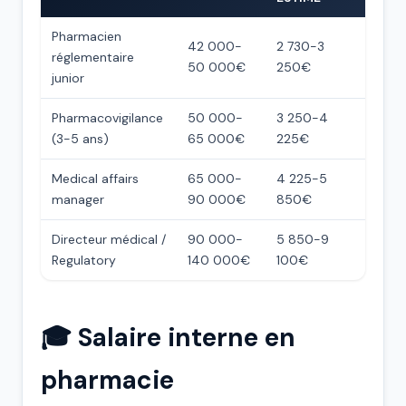
Pharmacien
42 000-
2 730-3
réglementaire
50 000€
250€
junior
Pharmacovigilance
50 000-
3 250-4
(3-5 ans)
65 000€
225€
Medical affairs
65 000-
4 225-5
manager
90 000€
850€
Directeur médical /
90 000-
5 850-9
Regulatory
140 000€
100€
🎓 Salaire interne en
pharmacie