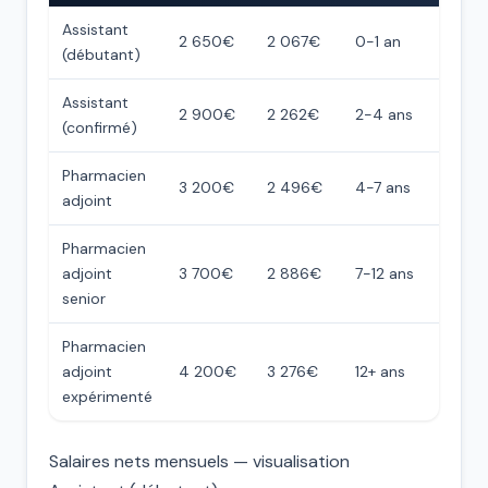
Assistant
2 650€
2 067€
0-1 an
(débutant)
Assistant
2 900€
2 262€
2-4 ans
(confirmé)
Pharmacien
3 200€
2 496€
4-7 ans
adjoint
Pharmacien
adjoint
3 700€
2 886€
7-12 ans
senior
Pharmacien
adjoint
4 200€
3 276€
12+ ans
expérimenté
Salaires nets mensuels — visualisation