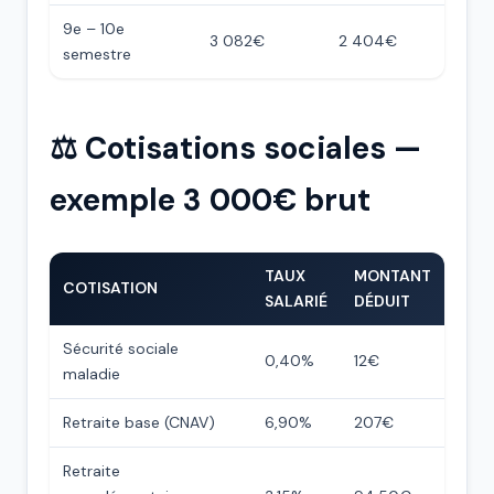
9e – 10e
3 082€
2 404€
semestre
⚖️ Cotisations sociales —
exemple 3 000€ brut
TAUX
MONTANT
COTISATION
SALARIÉ
DÉDUIT
Sécurité sociale
0,40%
12€
maladie
Retraite base (CNAV)
6,90%
207€
Retraite