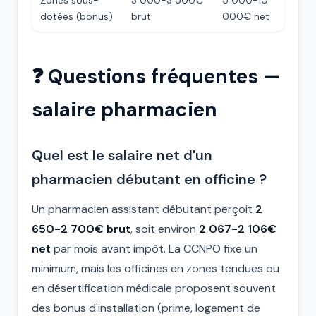
Zones sous-
3 000-3 500€
5 000-10
dotées (bonus)
brut
000€ net
❓ Questions fréquentes —
salaire pharmacien
Quel est le salaire net d'un
pharmacien débutant en officine ?
Un pharmacien assistant débutant perçoit
2
650-2 700€ brut
, soit environ
2 067-2 106€
net
par mois avant impôt. La CCNPO fixe un
minimum, mais les officines en zones tendues ou
en désertification médicale proposent souvent
des bonus d'installation (prime, logement de