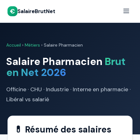
€
SalaireBrutNet
Accueil
›
Métiers
›
Salaire Pharmacien
Salaire Pharmacien
Brut
en Net 2026
Officine · CHU · Industrie · Interne en pharmacie ·
Libéral vs salarié
💊 Résumé des salaires