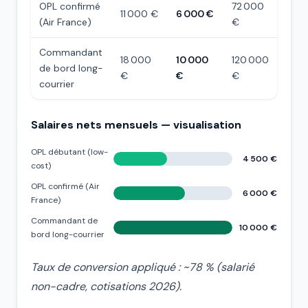
OPL confirmé
72 000
11 000 €
6 000 €
(Air France)
€
Commandant
18 000
10 000
120 000
de bord long-
€
€
€
courrier
Salaires nets mensuels — visualisation
OPL débutant (low-
4 500 €
cost)
OPL confirmé (Air
6 000 €
France)
Commandant de
10 000 €
bord long-courrier
Taux de conversion appliqué : ~78 % (salarié
non-cadre, cotisations 2026).