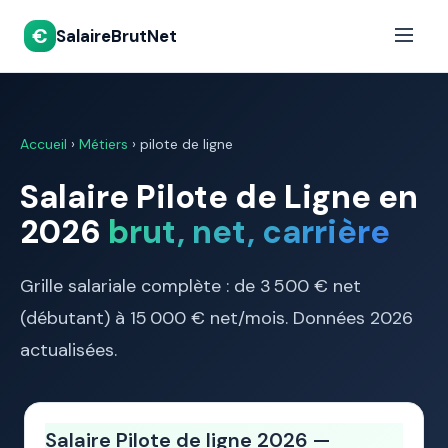
€
SalaireBrutNet
Accueil
›
Métiers
› pilote de ligne
Salaire Pilote de Ligne en
2026
brut, net, carrière
Grille salariale complète : de 3 500 € net
(débutant) à 15 000 € net/mois. Données 2026
actualisées.
Salaire Pilote de ligne 2026 —