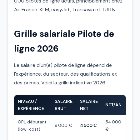
000 pilotes de ligne actifs, principalement chez
Air France-KLM, easyJet, Transavia et TUI fly.
Grille salariale Pilote de
ligne 2026
Le salaire d'un(e) pilote de ligne dépend de
l'expérience, du secteur, des qualifications et
des primes. Voici la grille indicative 2026 :
NIVEAU /
SALAIRE
SALAIRE
NET/AN
EXPÉRIENCE
BRUT
NET
OPL débutant
54 000
9 000 €
4 500 €
(low-cost)
€