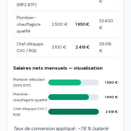
€
(N1P2 BTP)
Plombier-
23 400
chauffagiste
2 500 €
1 950 €
€
qualifié
Chef d'équipe
29 016
3 100 €
2 418 €
CVC / RGE
€
Salaires nets mensuels — visualisation
Plombier débutant
1 560 €
(N1P2 BTP)
Plombier-
1 950 €
chauffagiste qualifié
Chef d'équipe CVC /
2 418 €
RGE
Taux de conversion appliqué : ~78 % (salarié