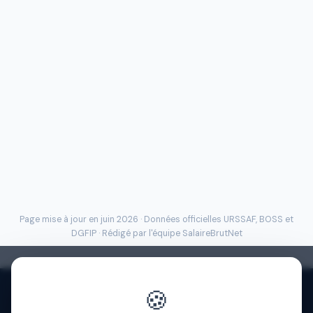
Page mise à jour en juin 2026 · Données officielles
URSSAF
, BOSS et
DGFIP · Rédigé par l'
équipe SalaireBrutNet
🍪
Politique de confidentialité
·
Mentions légales
·
À propos
·
Contact
·
FAQ
·
Aide
·
Blog
·