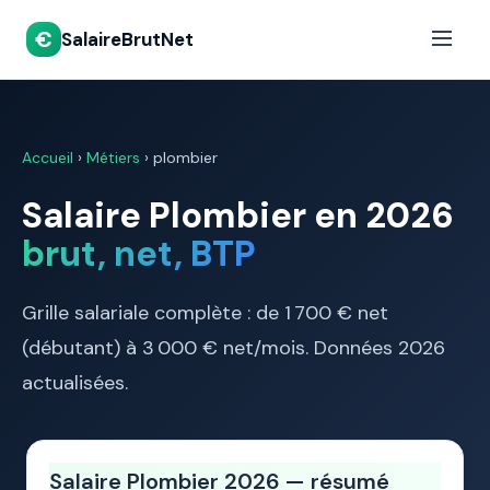
€
SalaireBrutNet
Accueil
›
Métiers
› plombier
Salaire Plombier en 2026
brut, net, BTP
Grille salariale complète : de 1 700 € net
(débutant) à 3 000 € net/mois. Données 2026
actualisées.
Salaire Plombier 2026 — résumé