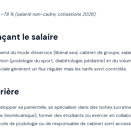
 ~78 % (salarié non-cadre, cotisations 2026).
çant le salaire
d du mode d'exercice (libéral seul, cabinet de groupe, salari
ation (podologie du sport, diabétologie, pédiatrie) et du volu
iale génèrent un flux régulier mais les tarifs sont contrôlés.
rière
lopper sa patientèle, se spécialiser dans des niches lucrativ
e, biomécanique), former des étudiants ou exercer en collab
cole de podologie ou de responsable de cabinet sont accessib