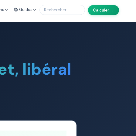
ons
📚 Guides
Calculer →
et, libéral