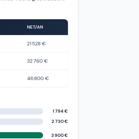
NET/AN
21 528 €
32 760 €
46 800 €
1 794 €
2 730 €
3 900 €