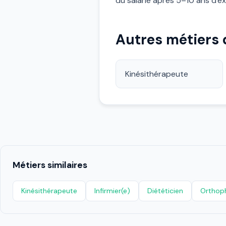
du salarié après 5–10 ans d'ex
Autres métiers
Kinésithérapeute
Métiers similaires
Kinésithérapeute
Infirmier(e)
Diététicien
Orthop