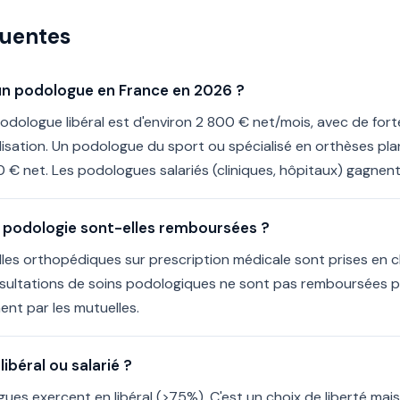
quentes
d'un podologue en France en 2026 ?
dologue libéral est d'environ 2 800 € net/mois, avec de forte
ialisation. Un podologue du sport ou spécialisé en orthèses pl
€ net. Les podologues salariés (cliniques, hôpitaux) gagnen
e podologie sont-elles remboursées ?
lles orthopédiques sur prescription médicale sont prises en ch
sultations de soins podologiques ne sont pas remboursées p
ent par les mutuelles.
ibéral ou salarié ?
es exercent en libéral (>75%). C'est un choix de liberté mais a