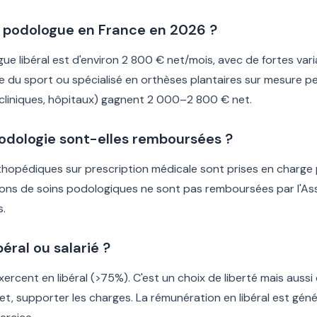
un podologue en France en 2026 ?
 libéral est d'environ 2 800 € net/mois, avec de fortes variat
ue du sport ou spécialisé en orthèses plantaires sur mesure
(cliniques, hôpitaux) gagnent 2 000–2 800 € net.
podologie sont-elles remboursées ?
thopédiques sur prescription médicale sont prises en charge p
ions de soins podologiques ne sont pas remboursées par l'A
s.
béral ou salarié ?
rcent en libéral (>75%). C'est un choix de liberté mais aussi de
et, supporter les charges. La rémunération en libéral est gén