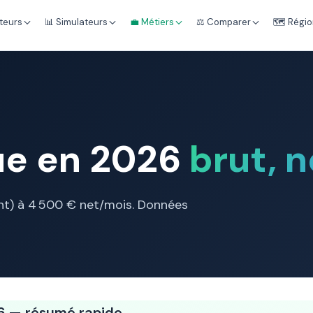
teurs
📊 Simulateurs
💼 Métiers
⚖️ Comparer
🗺️ Régi
ue en 2026
brut, n
ant) à 4 500 € net/mois. Données
6 — résumé rapide