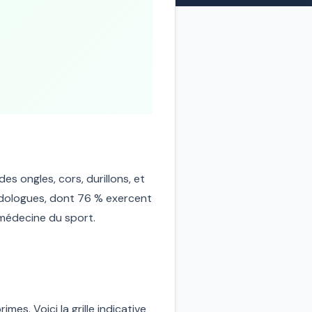
es ongles, cors, durillons, et
odologues, dont 76 % exercent
a médecine du sport.
es. Voici la grille indicative