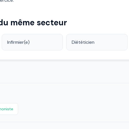
ercice.
 du même secteur
Infirmier(e)
Diététicien
honiste