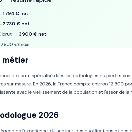
 →
1 794 € net
 →
2 730 € net
€ brut →
3 900 € net
2 800 €/mois
 métier
nel de santé spécialisé dans les pathologies du pied : soins d
ires sur mesure. En 2026, la France compte environ 12 500 p
issante avec le vieillissement de la population et l'essor de l
 Podologue 2026
pend de l'expérience, du secteur, des qualifications et des prim