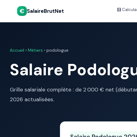
€
🧮 Calcula
SalaireBrutNet
Accueil
›
Métiers
› podologue
Salaire Podolog
Grille salariale complète : de 2 000 € net (début
2026 actualisées.
Salaire Podologue 202